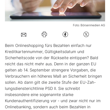
Mein B:O
Foto: Börsenmedien AG
Mein Konto
Folgen Sie uns
Beim Onlineshopping fürs Bezahlen einfach nur
Kreditkartennummer, Gültigkeitsdatum und
Sicherheits­code von der Rückseite eintippen? Bald
Kontakt
reicht das nicht mehr aus. Denn in der ganzen EU
gelten ab 14. September stren­gere Vorgaben, die
Verbrauchern ein hö­heres Maß an Sicherheit bringen
sollen. Ab dann gilt die zweite Stufe der EU-Zah­
lungsdiensterichtlinie PSD II. Sie schreibt
insbesondere eine sogenannte starke
Kundenauthentifizierung vor - und zwar nicht nur im
Onlinebanking, son­dern auch beim Bezahlen in