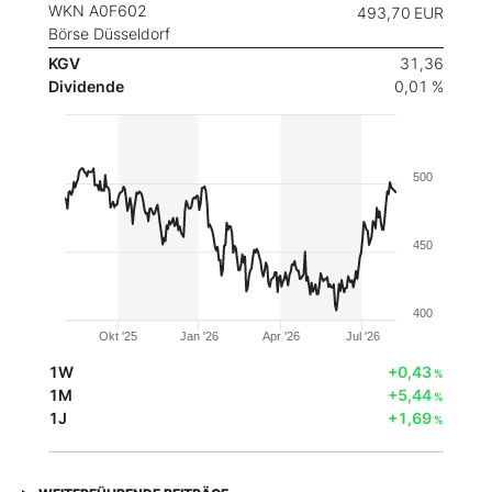
WKN A0F602
493,70
EUR
Börse Düsseldorf
KGV
31,36
Dividende
0,01 %
500
450
400
Okt '25
Jan '26
Apr '26
Jul '26
1W
+0,43
%
1M
+5,44
%
1J
+1,69
%