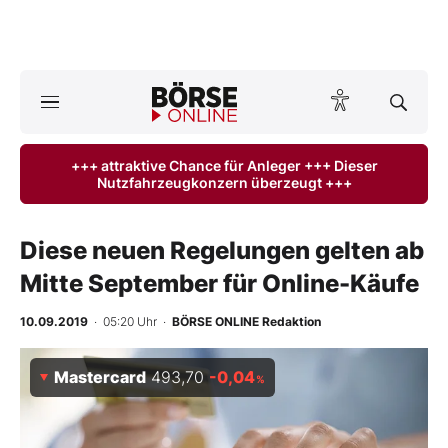
A
ktuelle Ausgabe BÖRSE ONLINE lesen
Börse
+++ attraktive Chance für Anleger +++ Dieser
Nutzfahrzeugkonzern überzeugt +++
News
Anlageprodukte
Diese neuen Regelungen gelten ab
Mitte September für Online-Käufe
Finanz-Check
10.09.2019
· 05:20 Uhr
·
BÖRSE ONLINE Redaktion
Abo & Shop
Mastercard
493,70
-0,04
%
BO-Musterdepots
Experten