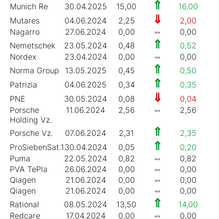
⇑
Munich Re
30.04.2025
15,00
16,00
3
⇓
Mutares
04.06.2024
2,25
2,00
6
⇔
Nagarro
27.06.2024
0,00
0,00
0
⇑
Nemetschek
23.05.2024
0,48
0,52
0
⇔
Nordex
23.04.2024
0,00
0,00
0
⇑
Norma Group
13.05.2025
0,45
0,50
3
⇑
Patrizia
04.06.2025
0,34
0,35
3
⇓
PNE
30.05.2024
0,08
0,04
0
⇔
Porsche
11.06.2024
2,56
2,56
6
Holding Vz.
⇑
Porsche Vz.
07.06.2024
2,31
2,35
3
⇑
ProSiebenSat.1
30.04.2024
0,05
0,20
3
⇔
Puma
22.05.2024
0,82
0,82
2
⇔
PVA TePla
26.06.2024
0,00
0,00
0
⇔
Qiagen
21.06.2024
0,00
0,00
0
⇔
Qiagen
21.06.2024
0,00
0,00
0
⇑
Rational
08.05.2024
13,50
14,00
1
⇔
Redcare
17.04.2024
0,00
0,00
0