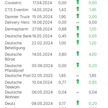
⇑
Covestro
17.04.2024
0,00
0,60
1
⇑
CTS Eventim
14.05.2024
1,43
1,45
1
⇑
Daimler Truck
15.05.2024
1,90
2,00
6
⇔
Delivery Hero
19.06.2024
0,00
0,00
0
⇑
Dermapharm
27.06.2024
0,88
1,00
2
⇑
Deutsche Bank
16.05.2024
0,45
0,65
4
⇑
Deutsche
22.02.2024
1,00
1,20
4
Beteiligung
⇑
Deutsche
14.05.2024
3,80
4,00
1
Börse
⇑
Deutsche
05.06.2024
0,00
0,20
3
Pfandbrief
⇔
Deutsche Post
02.05.2025
1,85
1,85
4
⇑
Deutsche
10.04.2024
0,77
0,85
3
Telekom
⇔
Deutsche
06.05.2024
0,04
0,04
0
Wohnen
⇑
Deutz
08.05.2024
0,17
0,20
4