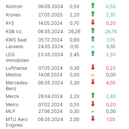
⇑
Kontron
06.05.2024
0,50
0,55
3
⇑
Krones
27.05.2025
2,20
2,35
1
⇓
K+S
14.05.2024
0,70
0,20
1
⇑
KSB Vz.
08.05.2024
26,26
26,76
4
⇑
KWS Saat
05.12.2024
0,90
1,05
1
⇔
Lanxess
24.05.2024
0,10
0,10
0
⇑
LEG
23.05.2024
2,45
2,50
2
Immobilien
⇓
Lufthansa
07.05.2024
0,30
0,25
3
⇔
Medios
14.08.2024
0,00
0,00
0
⇓
Mercedes-
08.05.2024
5,30
4,00
7
Benz
⇑
Merck
26.04.2024
2,20
2,40
1
⇓
Metro
07.02.2024
0,55
0,20
4
⇔
MLP
27.06.2024
0,30
0,30
5
⇓
MTU Aero
08.05.2024
2,00
1,50
0
Engines