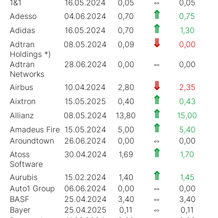
⇔
1&1
16.05.2024
0,05
0,05
0
⇑
Adesso
04.06.2024
0,70
0,75
1
⇑
Adidas
16.05.2024
0,70
1,30
0
⇓
Adtran
08.05.2024
0,09
0,00
0
Holdings *)
⇔
Adtran
28.06.2024
0,00
0,00
0
Networks
⇓
Airbus
10.04.2024
2,80
2,35
1
⇑
Aixtron
15.05.2025
0,40
0,43
2
⇑
Allianz
08.05.2024
13,80
15,00
5
⇑
Amadeus Fire
15.05.2024
5,00
5,40
5
⇔
Aroundtown
26.06.2024
0,00
0,00
0
⇑
Atoss
30.04.2024
1,69
1,70
1
Software
⇑
Aurubis
15.02.2024
1,40
1,45
2
⇔
Auto1 Group
06.06.2024
0,00
0,00
0
⇔
BASF
25.04.2024
3,40
3,40
7
⇔
Bayer
25.04.2025
0,11
0,11
0