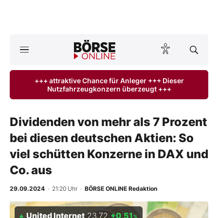
A
ktuelle Ausgabe BÖRSE ONLINE lesen
Börse
+++ attraktive Chance für Anleger +++ Dieser
Nutzfahrzeugkonzern überzeugt +++
News
Anlageprodukte
Dividenden von mehr als 7 Prozent
bei diesen deutschen Aktien: So
Finanz-Check
viel schütten Konzerne in DAX und
Abo & Shop
Co. aus
BO-Musterdepots
29.09.2024
· 21:20 Uhr
·
BÖRSE ONLINE Redaktion
Experten
United Internet
23,72
+0,51
%