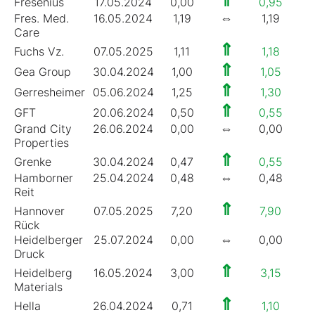
⇑
Fresenius
17.05.2024
0,00
0,95
2
⇔
Fres. Med.
16.05.2024
1,19
1,19
3
Care
⇑
Fuchs Vz.
07.05.2025
1,11
1,18
3
⇑
Gea Group
30.04.2024
1,00
1,05
2
⇑
Gerresheimer
05.06.2024
1,25
1,30
1
⇑
GFT
20.06.2024
0,50
0,55
2
⇔
Grand City
26.06.2024
0,00
0,00
0
Properties
⇑
Grenke
30.04.2024
0,47
0,55
2
⇔
Hamborner
25.04.2024
0,48
0,48
7
Reit
⇑
Hannover
07.05.2025
7,20
7,90
3
Rück
⇔
Heidelberger
25.07.2024
0,00
0,00
0
Druck
⇑
Heidelberg
16.05.2024
3,00
3,15
3
Materials
⇑
Hella
26.04.2024
0,71
1,10
1