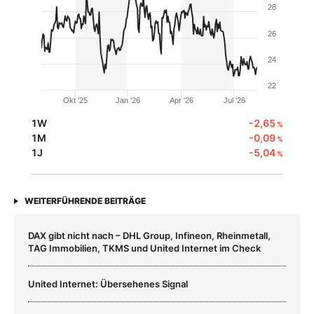
28
26
24
22
Okt '25
Jan '26
Apr '26
Jul '26
1W
-2,65
%
1M
-0,09
%
1J
-5,04
%
WEITERFÜHRENDE BEITRÄGE
DAX gibt nicht nach – DHL Group, Infineon, Rheinmetall,
TAG Immobilien, TKMS und United Internet im Check
United Internet: Übersehenes Signal