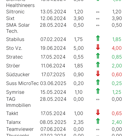
Healthineers
⇔
Siltronic
13.05.2024
1,20
1,20
1
⇔
Sixt
12.06.2024
3,90
3,90
6
⇔
SMA Solar
28.05.2024
0,50
0,50
2
Tech.
⇑
Stabilus
07.02.2024
1,75
1,85
4
⇓
Sto Vz.
19.06.2024
5,00
4,00
3
⇑
Stratec
17.05.2024
0,55
0,85
2
⇑
Ströer
11.06.2024
1,85
2,00
3
⇓
Südzucker
17.07.2025
0,90
0,60
5
⇑
Suss MicroTec
03.06.2025
0,20
0,25
0
⇑
Symrise
15.05.2024
1,10
1,25
1
⇔
TAG
28.05.2024
0,00
0,00
0
Immobilien
⇓
Takkt
17.05.2024
1,00
0,65
6
⇑
Talanx
08.05.2025
2,35
2,40
3
⇔
Teamviewer
07.06.2024
0,00
0,00
0
⇔
Thyssenkr.
07.02.2024
0,00
0,00
0