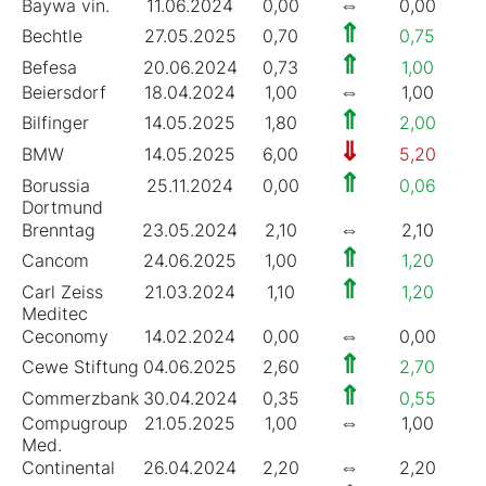
⇔
Baywa vin.
11.06.2024
0,00
0,00
0
⇑
Bechtle
27.05.2025
0,70
0,75
1
⇑
Befesa
20.06.2024
0,73
1,00
3
⇔
Beiersdorf
18.04.2024
1,00
1,00
0
⇑
Bilfinger
14.05.2025
1,80
2,00
4
⇓
BMW
14.05.2025
6,00
5,20
7
⇑
Borussia
25.11.2024
0,00
0,06
1
Dortmund
⇔
Brenntag
23.05.2024
2,10
2,10
3
⇑
Cancom
24.06.2025
1,00
1,20
4
⇑
Carl Zeiss
21.03.2024
1,10
1,20
2
Meditec
⇔
Ceconomy
14.02.2024
0,00
0,00
0
⇑
Cewe Stiftung
04.06.2025
2,60
2,70
2
⇑
Commerzbank
30.04.2024
0,35
0,55
3
⇔
Compugroup
21.05.2025
1,00
1,00
7
Med.
⇔
Continental
26.04.2024
2,20
2,20
4