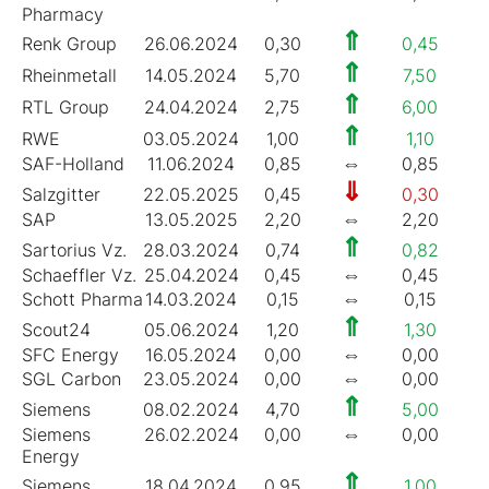
Pharmacy
⇑
Renk Group
26.06.2024
0,30
0,45
1
⇑
Rheinmetall
14.05.2024
5,70
7,50
1
⇑
RTL Group
24.04.2024
2,75
6,00
20
⇑
RWE
03.05.2024
1,00
1,10
3
⇔
SAF-Holland
11.06.2024
0,85
0,85
5
⇓
Salzgitter
22.05.2025
0,45
0,30
2
⇔
SAP
13.05.2025
2,20
2,20
1
⇑
Sartorius Vz.
28.03.2024
0,74
0,82
0
⇔
Schaeffler Vz.
25.04.2024
0,45
0,45
10
⇔
Schott Pharma
14.03.2024
0,15
0,15
0
⇑
Scout24
05.06.2024
1,20
1,30
1
⇔
SFC Energy
16.05.2024
0,00
0,00
0
⇔
SGL Carbon
23.05.2024
0,00
0,00
0
⇑
Siemens
08.02.2024
4,70
5,00
3
⇔
Siemens
26.02.2024
0,00
0,00
0
Energy
⇑
Siemens
18.04.2024
0,95
1,00
2