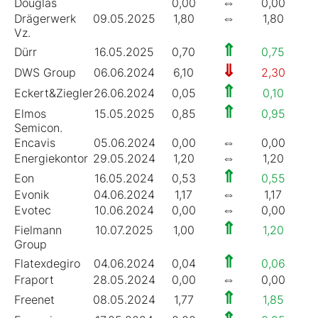
⇔
Douglas
0,00
0,00
0
⇔
Drägerwerk
09.05.2025
1,80
1,80
4
Vz.
⇑
Dürr
16.05.2025
0,70
0,75
3
⇓
DWS Group
06.06.2024
6,10
2,30
6
⇑
Eckert&Ziegler
26.06.2024
0,05
0,10
0
⇑
Elmos
15.05.2025
0,85
0,95
1
Semicon.
⇔
Encavis
05.06.2024
0,00
0,00
0
⇔
Energiekontor
29.05.2024
1,20
1,20
2
⇑
Eon
16.05.2024
0,53
0,55
4
⇔
Evonik
04.06.2024
1,17
1,17
5
⇔
Evotec
10.06.2024
0,00
0,00
0
⇑
Fielmann
10.07.2025
1,00
1,20
2
Group
⇑
Flatexdegiro
04.06.2024
0,04
0,06
0
⇔
Fraport
28.05.2024
0,00
0,00
0
⇑
Freenet
08.05.2024
1,77
1,85
6