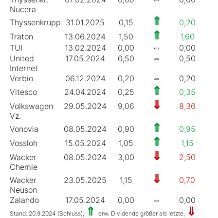
Nucera
⇑
Thyssenkrupp
31.01.2025
0,15
0,20
6
⇑
Traton
13.06.2024
1,50
1,60
5
⇔
TUI
13.02.2024
0,00
0,00
0
⇔
United
17.05.2024
0,50
0,50
2
Internet
⇔
Verbio
06.12.2024
0,20
0,20
1
⇑
Vitesco
24.04.2024
0,25
0,35
0
⇓
Volkswagen
29.05.2024
9,06
8,36
9
Vz.
⇑
Vonovia
08.05.2024
0,90
0,95
2
⇑
Vossloh
15.05.2024
1,05
1,15
2
⇓
Wacker
08.05.2024
3,00
2,50
3
Chemie
⇓
Wacker
23.05.2025
1,15
0,70
4
Neuson
⇔
Zalando
17.05.2024
0,00
0,00
0
⇑
⇓
Stand: 20.9.2024 (Schluss),
erw. Dividende größer als letzte,