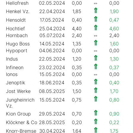
⇔
Hellofresh
02.05.2024
0,00
0,00
0
⇑
Henkel Vz.
22.04.2024
1,85
1,90
2
⇑
Hensoldt
17.05.2024
0,40
0,47
1
⇑
Hochtief
25.04.2024
4,40
4,60
4
⇔
Hornbach
05.07.2024
2,40
2,40
2
⇑
Hugo Boss
14.05.2024
1,35
1,60
4
⇔
Hypoport
04.06.2024
0,00
0,00
0
⇑
Indus
22.05.2024
1,20
1,30
5
⇑
Infineon
23.02.2024
0,35
0,37
1
⇔
Ionos
15.05.2024
0,00
0,00
0
⇑
Jenoptik
18.06.2024
0,35
0,40
1
⇑
Jost Werke
08.05.2025
1,50
1,70
3
⇑
Jungheinrich
15.05.2024
0,75
0,80
3
Vz.
⇑
Kion Group
29.05.2024
0,70
0,90
2
⇑
Klöckner & Co
28.05.2025
0,20
0,22
4
⇑
Knorr-Bremse
30.04.2024
1,64
1,75
2