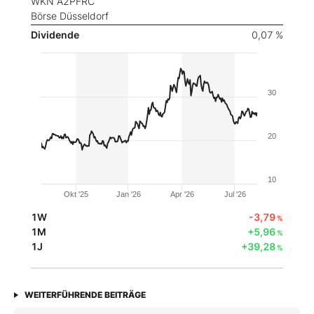
WKN A2PFRC
Börse Düsseldorf
Dividende
0,07 %
30
20
10
Okt '25
Jan '26
Apr '26
Jul '26
1W
-3,79
%
1M
+5,96
%
1J
+39,28
%
WEITERFÜHRENDE BEITRÄGE