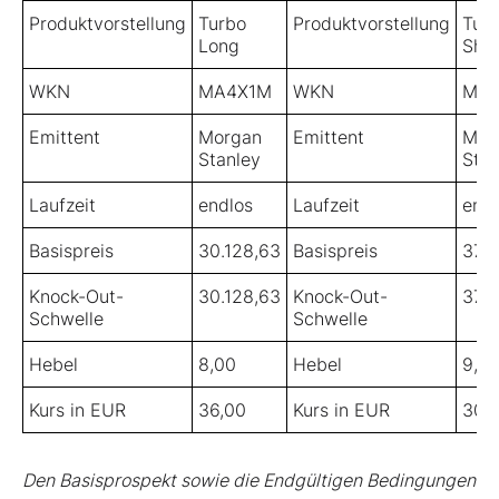
Produktvorstellung
Turbo
Produktvorstellung
Tur
Long
Shor
WKN
MA4X1M
WKN
MA6
Emittent
Morgan
Emittent
Mor
Stanley
Stan
Laufzeit
endlos
Laufzeit
endl
Basispreis
30.128,63
Basispreis
37.9
Knock-Out-
30.128,63
Knock-Out-
37.9
Schwelle
Schwelle
Hebel
8,00
Hebel
9,0
Kurs in EUR
36,00
Kurs in EUR
30,
Den Basisprospekt sowie die Endgültigen Bedingungen