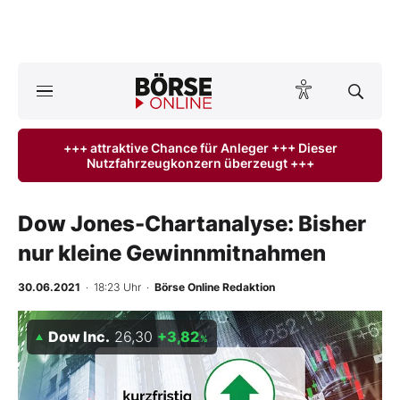
A
ktuelle Ausgabe BÖRSE ONLINE lesen
Börse
+++ attraktive Chance für Anleger +++ Dieser
Nutzfahrzeugkonzern überzeugt +++
News
Anlageprodukte
Dow Jones-Chartanalyse: Bisher
nur kleine Gewinnmitnahmen
Finanz-Check
30.06.2021
· 18:23 Uhr
·
Börse Online Redaktion
Abo & Shop
Dow Inc.
26,30
+3,82
%
BO-Musterdepots
Experten