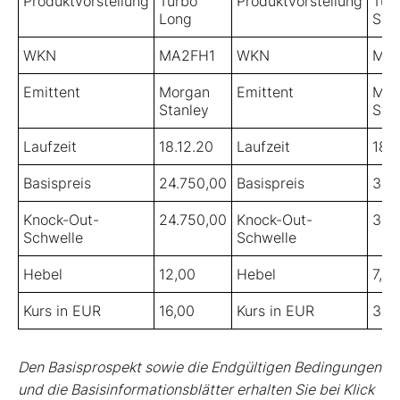
Produktvorstellung
Turbo
Produktvorstellung
Tur
Long
Sho
WKN
MA2FH1
WKN
MA
Emittent
Morgan
Emittent
Mor
Stanley
Sta
Laufzeit
18.12.20
Laufzeit
18.1
Basispreis
24.750,00
Basispreis
30.
Knock-Out-
24.750,00
Knock-Out-
30.
Schwelle
Schwelle
Hebel
12,00
Hebel
7,00
Kurs in EUR
16,00
Kurs in EUR
32,
Den Basisprospekt sowie die Endgültigen Bedingungen
und die Basisinformationsblätter erhalten Sie bei Klick