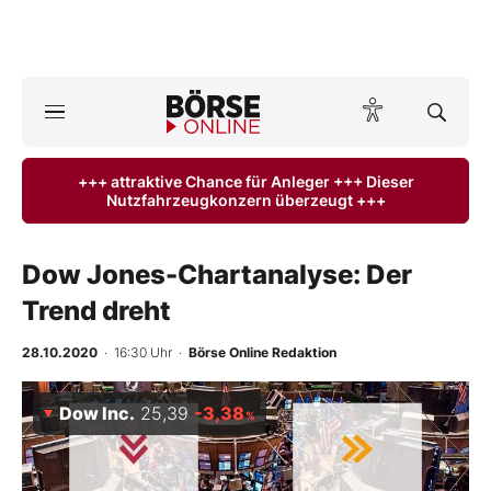
A
ktuelle Ausgabe BÖRSE ONLINE lesen
Börse
+++ attraktive Chance für Anleger +++ Dieser
Nutzfahrzeugkonzern überzeugt +++
News
Anlageprodukte
Dow Jones-Chartanalyse: Der
Trend dreht
Finanz-Check
28.10.2020
· 16:30 Uhr
·
Börse Online Redaktion
Abo & Shop
Dow Inc.
25,39
-3,38
%
BO-Musterdepots
Experten