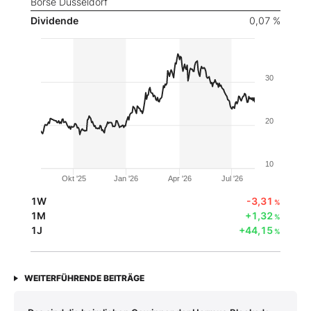
Börse Düsseldorf
Dividende
0,07 %
30
20
10
Okt '25
Jan '26
Apr '26
Jul '26
1W
-3,31
%
1M
+1,32
%
1J
+44,15
%
WEITERFÜHRENDE BEITRÄGE