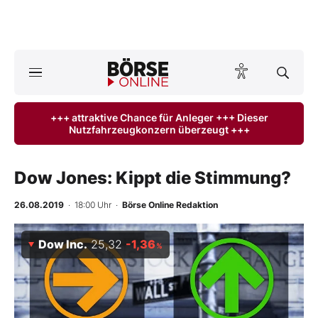
A
ktuelle Ausgabe BÖRSE ONLINE lesen
Börse
+++ attraktive Chance für Anleger +++ Dieser
Nutzfahrzeugkonzern überzeugt +++
News
Anlageprodukte
Dow Jones: Kippt die Stimmung?
Finanz-Check
26.08.2019
· 18:00 Uhr
·
Börse Online Redaktion
Abo & Shop
Dow Inc.
25,32
-1,36
%
BO-Musterdepots
Experten