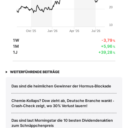
20
10
Okt '25
Jan '26
Apr '26
Jul '26
1W
-3,79
%
1M
+5,96
%
1J
+39,28
%
WEITERFÜHRENDE BEITRÄGE
Das sind die heimlichen Gewinner der Hormus‑Blockade
Chemie‑Kollaps? Dow zieht ab, Deutsche Branche wankt ‑
Crash‑Check zeigt, wo 30% Verlust lauern!
Das sind laut Morningstar die 10 besten Dividendenaktien
zum Schnäppchenpreis