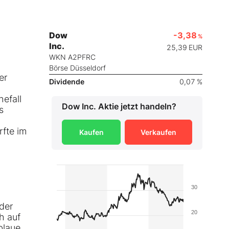
Dow
-3,38
%
Inc.
25,39
EUR
WKN A2PFRC
Börse Düsseldorf
er
Dividende
0,07 %
hefall
Dow Inc.
Aktie jetzt handeln?
s
rfte im
Kaufen
Verkaufen
30
der
20
h auf
blaue