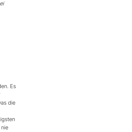
ei
den. Es
r
was die
igsten
 nie