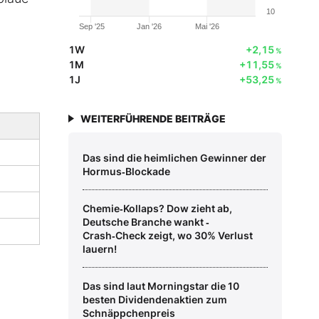
10
Sep '25
Jan '26
Mai '26
1W
+2,15
%
1M
+11,55
%
1J
+53,25
%
WEITERFÜHRENDE BEITRÄGE
Das sind die heimlichen Gewinner der
Hormus‑Blockade
Chemie‑Kollaps? Dow zieht ab,
Deutsche Branche wankt ‑
Crash‑Check zeigt, wo 30% Verlust
lauern!
Das sind laut Morningstar die 10
besten Dividendenaktien zum
Schnäppchenpreis