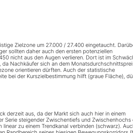
ristige Zielzone um 27.000 / 27.400 eingetaucht. Darüb
ger sollten daher auch den ersten potenziellen
450 nicht aus den Augen verlieren. Dort ist im Schwäc
h, da Nachkäufer sich an dem Monatsdurchschnittsprei
one orientieren dürften. Auch der statistische
e bei der Kurszielbestimmung hilft (graue Fläche), dü
lick derzeit aus, da der Markt sich auch hier in einem
er Serie steigender Zwischentiefs und Zwischenhochs 
h linear zu einem Trendkanal verbinden (schwarz). Auc
ren Randbereich seines hiesigen Bewegungskorridors (