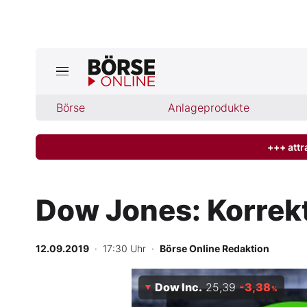
Börse
Börse
Anlageprodukte
News
Anlageprodukte
+++ attr
Finanz-Check
Dow Jones: Korrektu
Abo & Shop
12.09.2019
· 17:30 Uhr
·
Börse Online Redaktion
BO-Musterdepots
Dow Inc.
25,39
-3,38
Experten
%