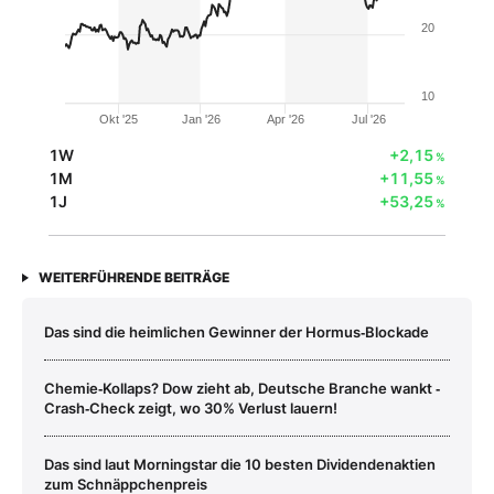
20
10
Okt '25
Jan '26
Apr '26
Jul '26
1W
+2,15
%
1M
+11,55
%
1J
+53,25
%
WEITERFÜHRENDE BEITRÄGE
Das sind die heimlichen Gewinner der Hormus‑Blockade
Chemie‑Kollaps? Dow zieht ab, Deutsche Branche wankt ‑
Crash‑Check zeigt, wo 30% Verlust lauern!
Das sind laut Morningstar die 10 besten Dividendenaktien
zum Schnäppchenpreis