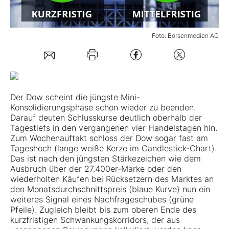
Mein B:O
Foto: Börsenmedien AG
Mein Konto
Folgen Sie uns
Der Dow scheint die jüngste Mini-
Konsolidierungsphase schon wieder zu beenden.
Darauf deuten Schlusskurse deutlich oberhalb der
Kontakt
Tagestiefs in den vergangenen vier Handelstagen hin.
Zum Wochenauftakt schloss der Dow sogar fast am
Tageshoch (lange weiße Kerze im Candlestick-Chart).
Das ist nach den jüngsten Stärkezeichen wie dem
Ausbruch über der 27.400er-Marke oder den
wiederholten Käufen bei Rücksetzern des Marktes an
den Monatsdurchschnittspreis (blaue Kurve) nun ein
weiteres Signal eines Nachfrageschubes (grüne
Pfeile). Zugleich bleibt bis zum oberen Ende des
kurzfristigen Schwankungskorridors, der aus