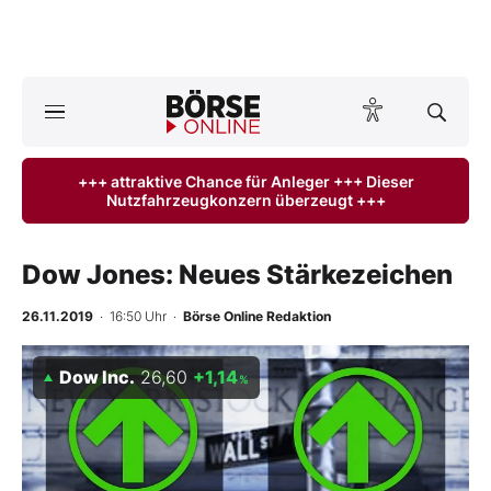
A
ktuelle Ausgabe BÖRSE ONLINE lesen
Börse
+++ attraktive Chance für Anleger +++ Dieser
Nutzfahrzeugkonzern überzeugt +++
News
Anlageprodukte
Dow Jones: Neues Stärkezeichen
Finanz-Check
26.11.2019
· 16:50 Uhr
·
Börse Online Redaktion
Abo & Shop
Dow Inc.
26,60
+1,14
%
BO-Musterdepots
Experten