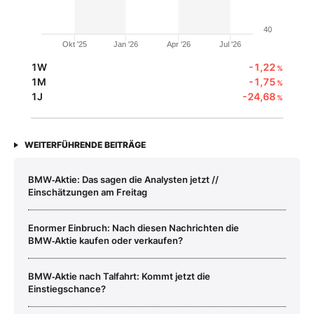
40
Okt '25
Jan '26
Apr '26
Jul '26
1W
-1,22
%
1M
-1,75
%
1J
-24,68
%
WEITERFÜHRENDE BEITRÄGE
BMW‑Aktie: Das sagen die Analysten jetzt //
Einschätzungen am Freitag
Enormer Einbruch: Nach diesen Nachrichten die
BMW‑Aktie kaufen oder verkaufen?
BMW‑Aktie nach Talfahrt: Kommt jetzt die
Einstiegschance?