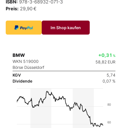
ISBN:
978-3-68932-071-3
Preis:
29,90 €
Im Shop kaufen
BMW
+0,31
%
WKN 519000
58,82
EUR
Börse Düsseldorf
KGV
5,74
Dividende
0,07 %
80
60