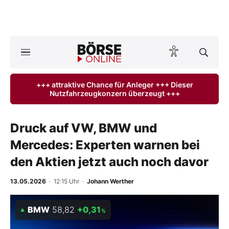
A
ktuelle Ausgabe BÖRSE ONLINE lesen
Börse
+++ attraktive Chance für Anleger +++ Dieser
Nutzfahrzeugkonzern überzeugt +++
News
Anlageprodukte
Druck auf VW, BMW und
Mercedes: Experten warnen bei
Finanz-Check
den Aktien jetzt auch noch davor
Abo & Shop
13.05.2026
· 12:15 Uhr
·
Johann Werther
BO-Musterdepots
BMW
58,82
+0,31
%
Experten