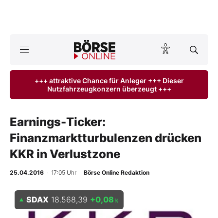
A
ktuelle Ausgabe BÖRSE ONLINE lesen
Börse
+++ attraktive Chance für Anleger +++ Dieser
Nutzfahrzeugkonzern überzeugt +++
News
Anlageprodukte
Earnings-Ticker:
Finanzmarktturbulenzen drücken
Finanz-Check
KKR in Verlustzone
Abo & Shop
25.04.2016
· 17:05 Uhr
·
Börse Online Redaktion
BO-Musterdepots
SDAX
18.568,39
+0,08
%
Experten