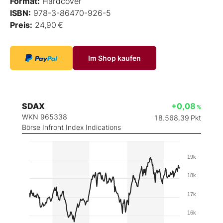
Format:
Hardcover
ISBN:
978-3-86470-926-5
Preis:
24,90 €
Im Shop kaufen
SDAX
+0,08
%
WKN 965338
18.568,39
Pkt
Börse Infront Index Indications
19k
18k
17k
16k