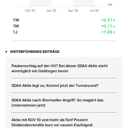
15k
Okt '25
Jan '26
Apr '26
Jul '26
1W
+0,21
%
1M
+0,11
%
1J
+7,88
%
WEITERFÜHRENDE BEITRÄGE
Paukenschlag auf der HV? Bei dieser SDAX‑Aktie steht
womöglich ein Geldregen bevor
SDAX‑Aktie legt zu: Kommt jetzt der Turnaround?
SDAX‑Aktie nach Shortseller‑Angriff: So reagiert das
Unternehmen jetzt
Aktie mit KGV 10 und mehr als fünf Prozent
Dividendenrendite kurz vor neuem Kaufsignal