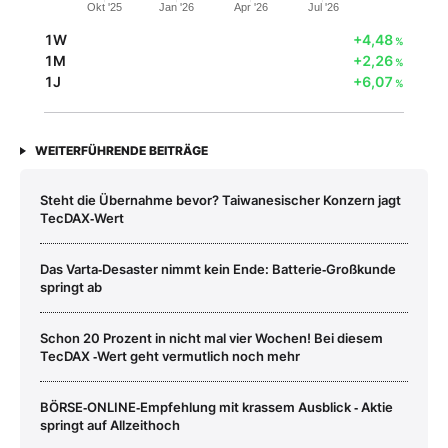
Okt '25
Jan '26
Apr '26
Jul '26
1W
+4,48
%
1M
+2,26
%
1J
+6,07
%
WEITERFÜHRENDE BEITRÄGE
Steht die Übernahme bevor? Taiwanesischer Konzern jagt
TecDAX‑Wert
Das Varta‑Desaster nimmt kein Ende: Batterie‑Großkunde
springt ab
Schon 20 Prozent in nicht mal vier Wochen! Bei diesem
TecDAX ‑Wert geht vermutlich noch mehr
BÖRSE‑ONLINE‑Empfehlung mit krassem Ausblick ‑ Aktie
springt auf Allzeithoch