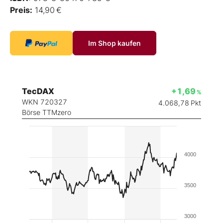
Preis:
14,90 €
Im Shop kaufen
TecDAX
+1,69
%
WKN 720327
4.068,78
Pkt
Börse TTMzero
4000
3500
3000