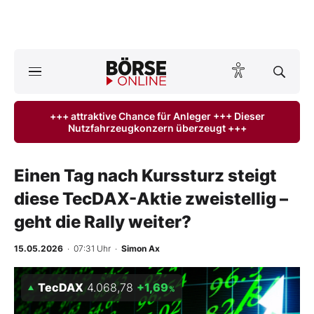
Börse
News
+++ attraktive Chance für Anleger +++ Dieser
Nutzfahrzeugkonzern überzeugt +++
Anlageprodukte
Finanz-Check
Einen Tag nach Kurssturz steigt
diese TecDAX-Aktie zweistellig –
Abo & Shop
geht die Rally weiter?
BO-Musterdepots
15.05.2026
· 07:31 Uhr
·
Simon Ax
Experten
TecDAX
4.068,78
+1,69
%
Mein B:O