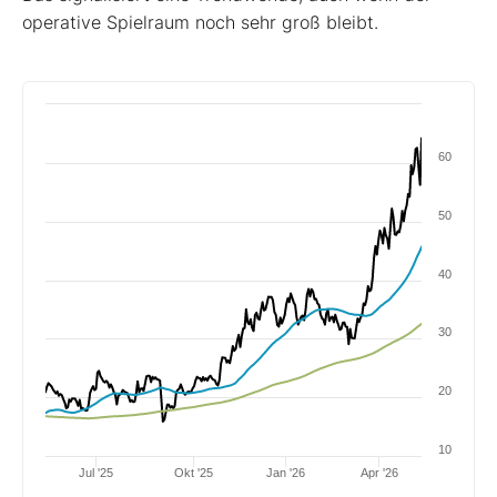
operative Spielraum noch sehr groß bleibt.
60
50
40
30
20
10
Jul '25
Okt '25
Jan '26
Apr '26