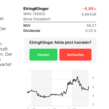
f
ElringKlinger
-4,89
%
WKN 785602
4,99
EUR
ei
Börse Düsseldorf
KGV
68,07
 Der
Dividende
0,03 %
ElringKlinger
Aktie jetzt handeln?
m
haft.
an. Der
Kaufen
Verkaufen
e
wartet
6
5
4
3