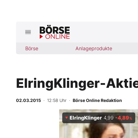
Jetzt a
ktuelle Ausgabe BÖRSE ONLINE lese
Börse
Börse
Anlageprodukte
News
ElringKlinger-Aktie
Anlageprodukte
Finanz-Check
02.03.2015
· 12:58 Uhr
·
Börse Online Redaktion
Abo & Shop
ElringKlinger
4,99
-4,89
%
BO-Musterdepots