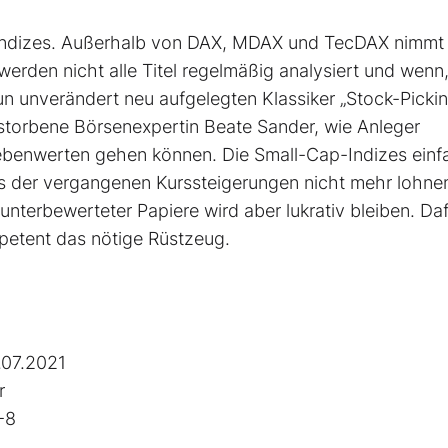
 Indizes. Außerhalb von DAX, MDAX und TecDAX nimmt 
rden nicht alle Titel regel­mäßig analysiert und wenn
un unverändert neu aufgelegten Klassiker „Stock-Pickin
torbene Börsenexpertin Beate Sander, wie Anleger
Nebenwerten gehen können. Die Small-Cap-Indizes einf
ts der vergangenen Kurssteiger­ungen nicht mehr lohne
unterbewerteter Papiere wird aber lukrativ bleiben. Da
petent das nötige Rüstzeug.
.07.2021
r
-8