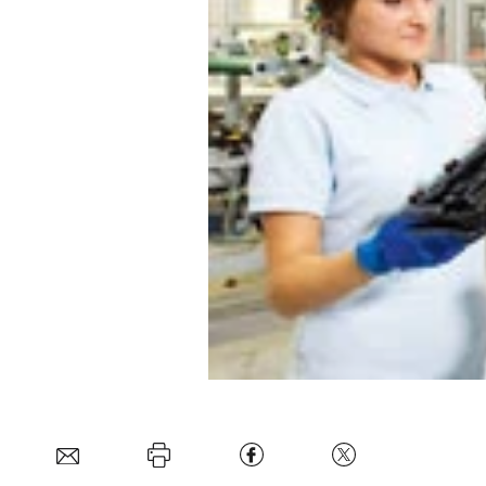
Experten
Mein B:O
Mein Konto
Folgen Sie uns
Kontakt