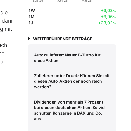
Sep '25
Jan '26
Mai '26
1W
+9,03
%
die
1M
+3,96
%
, dann
1J
+23,02
%
g mit
WEITERFÜHRENDE BEITRÄGE
ach
nd
Autozulieferer: Neuer E‑Turbo für
diese Aktien
für
Zulieferer unter Druck: Können Sie mit
diesen Auto‑Aktien dennoch reich
werden?
Dividenden von mehr als 7 Prozent
bei diesen deutschen Aktien: So viel
schütten Konzerne in DAX und Co.
aus