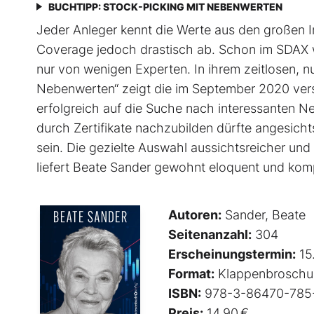
BUCHTIPP: STOCK-PICKING MIT NEBENWERTEN
Jeder Anleger kennt die Werte aus den großen
Coverage jedoch drastisch ab. Schon im SDAX we
nur von wenigen Experten. In ihrem zeitlosen, n
Nebenwerten“ zeigt die im September 2020 vers
erfolgreich auf die Suche nach interessanten 
durch Zertifikate nachzubilden dürfte angesich
sein. Die gezielte Auswahl aussichtsreicher und 
liefert Beate Sander gewohnt eloquent und kom
Autoren:
Sander, Beate
Seitenanzahl:
304
Erscheinungstermin:
15
Format:
Klappenbroschu
ISBN:
978-3-86470-785
Preis:
14,90 €