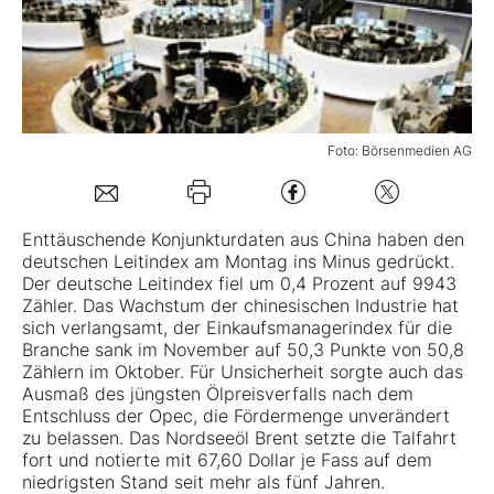
Mein B:O
Mein Konto
Foto: Börsenmedien AG
Folgen Sie uns
Enttäuschende Konjunkturdaten aus China haben den
deutschen Leitindex am Montag ins Minus gedrückt.
Kontakt
Der deutsche Leitindex fiel um 0,4 Prozent auf 9943
Zähler. Das Wachstum der chinesischen Industrie hat
sich verlangsamt, der Einkaufsmanagerindex für die
Branche sank im November auf 50,3 Punkte von 50,8
Zählern im Oktober. Für Unsicherheit sorgte auch das
Ausmaß des jüngsten Ölpreisverfalls nach dem
Entschluss der Opec, die Fördermenge unverändert
zu belassen. Das Nordseeöl Brent setzte die Talfahrt
fort und notierte mit 67,60 Dollar je Fass auf dem
niedrigsten Stand seit mehr als fünf Jahren.