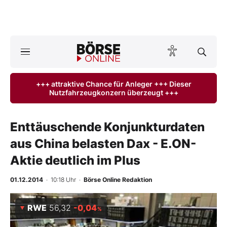
A
ktuelle Ausgabe BÖRSE ONLINE lesen
Börse
+++ attraktive Chance für Anleger +++ Dieser
Nutzfahrzeugkonzern überzeugt +++
News
Anlageprodukte
Enttäuschende Konjunkturdaten
aus China belasten Dax - E.ON-
Finanz-Check
Aktie deutlich im Plus
Abo & Shop
01.12.2014
· 10:18 Uhr
·
Börse Online Redaktion
BO-Musterdepots
RWE
56,32
-0,04
%
Experten