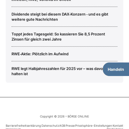
Dividende steigt bei diesem DAX‑Konzern ‑ und es gibt
weitere gute Nachrichten
Toppt jedes Tagesgeld: So kassieren Sie 8,5 Prozent
Zinsen für gleich zwei Jahre
RWE‑Aktie: Plötzlich im Aufwind
RWE legt Halbjahreszahlen für 2025 vor – was davon zu
Handeln
halten ist
Copyright © 2026 – BÖRSE ONLINE
Barrierefreiheitserklärung
Datenschutz
AGB
Presse
Privatsphäre-Einstellungen
Kontakt
Impressum
Mediadaten