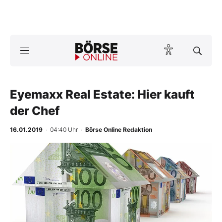
Börse
News
Eyemaxx Real Estate: Hier kauft
Anlageprodukte
der Chef
Finanz-Check
16.01.2019
· 04:40 Uhr
·
Börse Online Redaktion
Abo & Shop
-
%
BO-Musterdepots
Experten
Mein B:O