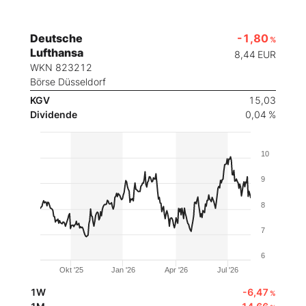
Deutsche
-1,80
%
Lufthansa
8,44
EUR
WKN 823212
Börse Düsseldorf
KGV
15,03
Dividende
0,04 %
10
9
8
7
6
Okt '25
Jan '26
Apr '26
Jul '26
1W
-6,47
%