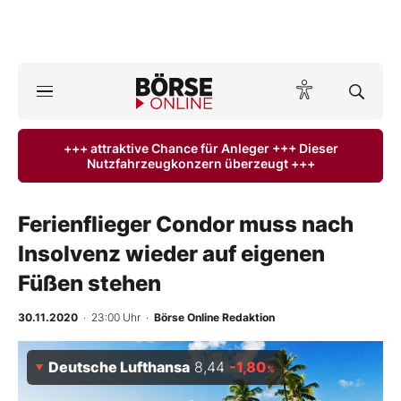
A
ktuelle Ausgabe BÖRSE ONLINE lesen
Börse
+++ attraktive Chance für Anleger +++ Dieser
Nutzfahrzeugkonzern überzeugt +++
News
Anlageprodukte
Ferienflieger Condor muss nach
Insolvenz wieder auf eigenen
Finanz-Check
Füßen stehen
Abo & Shop
30.11.2020
· 23:00 Uhr
·
Börse Online Redaktion
BO-Musterdepots
Deutsche Lufthansa
8,44
-1,80
%
Experten