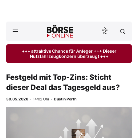
A
ktuelle Ausgabe BÖRSE ONLINE lesen
Börse
+++ attraktive Chance für Anleger +++ Dieser
Nutzfahrzeugkonzern überzeugt +++
News
Anlageprodukte
Festgeld mit Top-Zins: Sticht
dieser Deal das Tagesgeld aus?
Finanz-Check
30.05.2026
· 14:02 Uhr
·
Dustin Porth
Abo & Shop
BO-Musterdepots
Experten