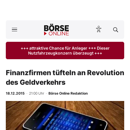
A
ktuelle Ausgabe BÖRSE ONLINE lesen
Börse
+++ attraktive Chance für Anleger +++ Dieser
Nutzfahrzeugkonzern überzeugt +++
News
Anlageprodukte
Finanzfirmen tüfteln an Revolution
des Geldverkehrs
Finanz-Check
18.12.2015
· 21:00 Uhr
·
Börse Online Redaktion
Abo & Shop
-
%
BO-Musterdepots
Experten