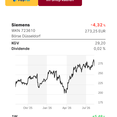
Siemens
-4,32
%
WKN 723610
273,25
EUR
Börse Düsseldorf
KGV
29,20
Dividende
0,02 %
275
250
225
200
175
Okt '25
Jan '26
Apr '26
Jul '26
1W
+5,48
%