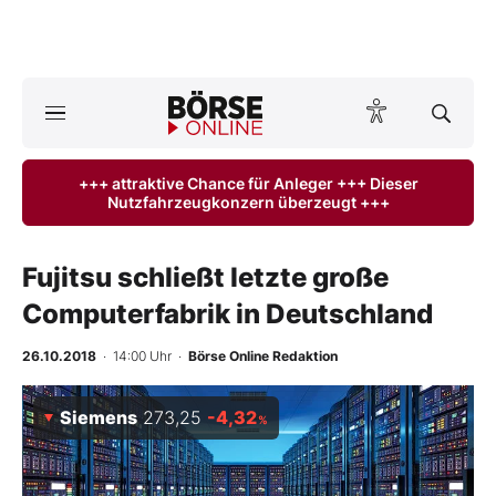
A
ktuelle Ausgabe BÖRSE ONLINE lesen
Börse
+++ attraktive Chance für Anleger +++ Dieser
Nutzfahrzeugkonzern überzeugt +++
News
Anlageprodukte
Fujitsu schließt letzte große
Computerfabrik in Deutschland
Finanz-Check
26.10.2018
· 14:00 Uhr
·
Börse Online Redaktion
Abo & Shop
Siemens
273,25
-4,32
%
BO-Musterdepots
Experten