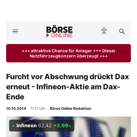
Börse
News
+++ attraktive Chance für Anleger +++ Dieser
Nutzfahrzeugkonzern überzeugt +++
Anlageprodukte
Finanz-Check
Furcht vor Abschwung drückt Dax
erneut - Infineon-Aktie am Dax-
Abo & Shop
Ende
BO-Musterdepots
10.10.2014
· 11:21 Uhr
·
Börse Online Redaktion
Experten
Infineon
62,42
+3,99
%
Mein B:O