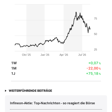
75
50
25
Okt '25
Jan '26
Apr '26
Jul '26
1W
+0,07
%
1M
-22,00
%
1J
+75,18
%
WEITERFÜHRENDE BEITRÄGE
Infineon‑Aktie: Top‑Nachrichten ‑ so reagiert die Börse