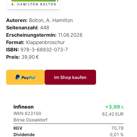
Autoren:
Bolton, A. Hamilton
Seitenanzahl:
448
Erscheinungstermin:
11.06.2026
Format:
Klappenbroschur
ISBN:
978-3-68932-073-7
Preis:
39,90 €
Im Shop kaufen
Infineon
+3,99
%
WKN 623100
62,42
EUR
Börse Düsseldorf
KGV
70,78
Dividende
0,01 %