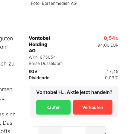
Foto: Börsenmedien AG
Vontobel
-0,54
guten
%
Holding
94,00
EUR
von
AG
WKN 675054
sch zu
Börse Düsseldorf
KGV
17,45
Dividende
0,03 %
ommen:
Vontobel Holding AG
Aktie jetzt handeln?
ue
Kaufen
Verkaufen
as sich
. Das
softs