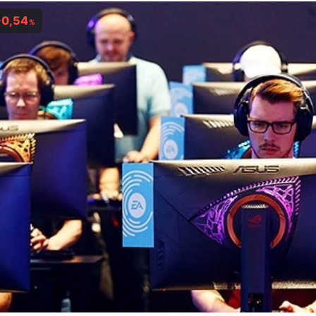
-0,54
%