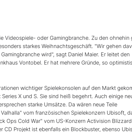
ie Videospiele- oder Gamingbranche. Zu den ohnehin 
esonders starkes Weihnachtsgeschäft. "Wir gehen da
 Gamingbranche wird", sagt Daniel Maier. Er leitet den
khaus Vontobel. Er hat mehrere Gründe, so optimisti
rationen wichtiger Spielekonsolen auf den Markt gek
Series X und S. Sie sind heiß begehrt. Auch einige ne
versprechen starke Umsätze. Da wären neue Teile
: Valhalla" vom französischen Spielekonzern Ubisoft, d
Black Ops Cold War" vom US-Konzern Activision Blizzard
 CD Projekt ist ebenfalls ein Blockbuster, ebenso Ubi