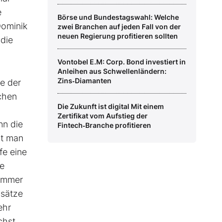
e
Börse und Bundestagswahl: Welche
Dominik
zwei Branchen auf jeden Fall von der
neuen Regierung profitieren sollten
die
Vontobel E.M: Corp. Bond investiert in
Anleihen aus Schwellenländern:
Zins‑Diamanten
e der
chen
Die Zukunft ist digital Mit einem
Zertifikat vom Aufstieg der
nn die
Fintech‑Branche profitieren
at man
fe eine
ue
 immer
msätze
ehr
chst