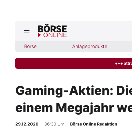
Börse
Börse
Anlageprodukte
News
Anlageprodukte
+++ attr
Finanz-Check
Gaming-Aktien: Di
Abo & Shop
einem Megajahr wei
BO-Musterdepots
29.12.2020
· 06:30 Uhr
·
Börse Online Redaktion
Experten