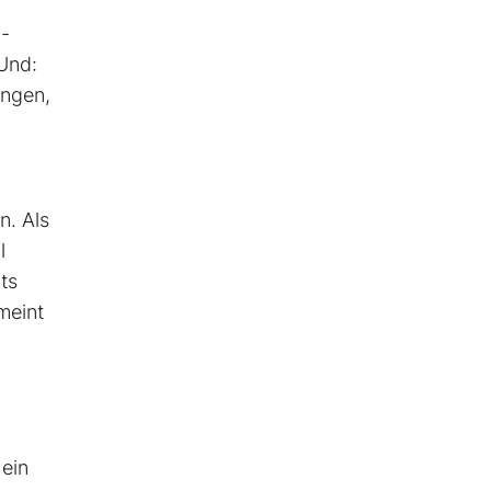
-
 Und:
ingen,
n. Als
l
ts
meint
 ein