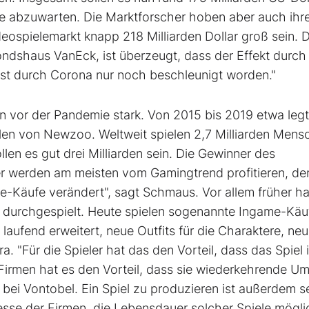
be abzuwarten. Die Marktforscher hoben aber auch ihr
deospielemarkt knapp 218 Milliarden Dollar groß sein. 
shaus VanEck, ist überzeugt, dass der Effekt durch 
ist durch Corona nur noch beschleunigt worden."
vor der Pandemie stark. Von 2015 bis 2019 etwa legt
len von Newzoo. Weltweit spielen 2,7 Milliarden Mens
len es gut drei Milliarden sein. Die Gewinner des
er werden am meisten vom Gamingtrend profitieren, de
-Käufe verändert", sagt Schmaus. Vor allem früher h
t durchgespielt. Heute spielen sogenannte Ingame-Käu
laufend erweitert, neue Outfits für die Charaktere, ne
. "Für die Spieler hat das den Vorteil, dass das Spiel
Firmen hat es den Vorteil, dass sie wiederkehrende U
 bei Vontobel. Ein Spiel zu produzieren ist außerdem s
resse der Firmen, die Lebensdauer solcher Spiele mögli