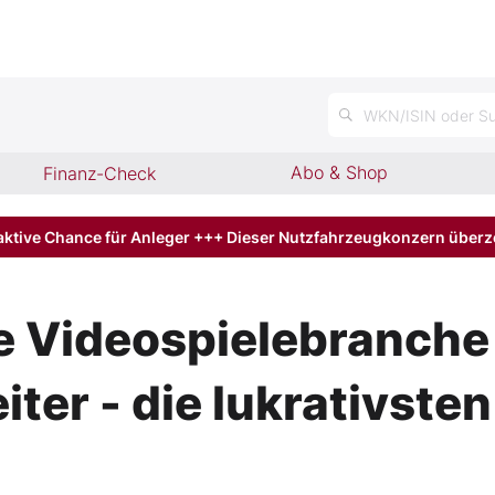
WKN/ISIN oder Su
Abo & Shop
Finanz-Check
aktive Chance für Anleger +++ Dieser Nutzfahrzeugkonzern über
e Videospielebranche
ter - die lukrativste