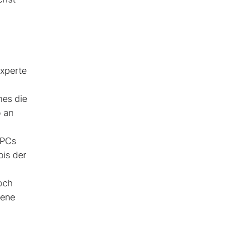
Experte
nes die
 an
 PCs
bis der
noch
gene