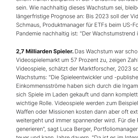
sein. Wie nachhaltig dieses Wachstum sei, blei
längerfristige Prognose an: Bis 2023 soll der Vi
Schmaus, Produktmanager für ETFs beim US-Fond
Pandemie nachhaltig ist: "Der Wachstumstrend 
2,7 Milliarden Spieler.
Das Wachstum war schon 
Videospielemarkt um 57 Prozent zu, zeigen Zah
Videospiele, schätzt der Marktforscher, 2023 sol
Wachstums: "Die Spieleentwickler und -publish
Einkommensströme haben sich durch die Ingame
sich Spiele im Laden gekauft und dann komplet
wichtige Rolle. Videospiele werden zum Beispiel 
Waffen oder Missionen kosten dann aber oft extra
weitergeht und immer spannender wird. Für die 
generieren", sagt Luca Berger, Portfoliomanager
teuer und kann Jahre dauern. "Da ist es im Inte