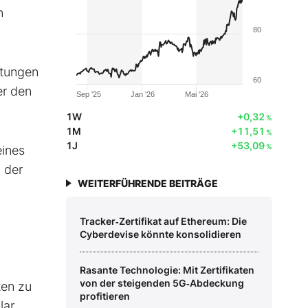
n
80
ltungen
60
er den
Sep '25
Jan '26
Mai '26
1W
+0,32
%
1M
+11,51
%
1J
+53,09
%
eines
 der
WEITERFÜHRENDE BEITRÄGE
Tracker‑Zertifikat auf Ethereum: Die
Cyberdevise könnte konsolidieren
Rasante Technologie: Mit Zertifikaten
von der steigenden 5G‑Abdeckung
ten zu
profitieren
lar