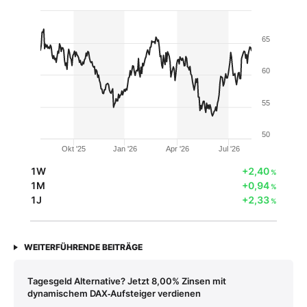
65
60
55
50
Okt '25
Jan '26
Apr '26
Jul '26
1W
+2,40
%
1M
+0,94
%
1J
+2,33
%
WEITERFÜHRENDE BEITRÄGE
Tagesgeld Alternative? Jetzt 8,00% Zinsen mit
dynamischem DAX‑Aufsteiger verdienen