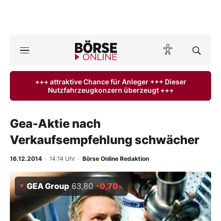
A
ktuelle Ausgabe BÖRSE ONLINE lesen
Börse
+++ attraktive Chance für Anleger +++ Dieser
Nutzfahrzeugkonzern überzeugt +++
News
Anlageprodukte
Gea-Aktie nach
Verkaufsempfehlung schwächer
Finanz-Check
16.12.2014
· 14:14 Uhr
·
Börse Online Redaktion
Abo & Shop
GEA Group
63,80
-0,70
%
BO-Musterdepots
Experten