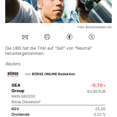
Mein B:O
Foto: Börsenmedien AG
Mein Konto
Folgen Sie uns
Die UBS hat die
Titel
auf "Sell" von "Neutral"
heruntergenommen.
Kontakt
Reuters
von
BÖRSE ONLINE Redaktion
GEA
-0,70
%
Group
63,80
EUR
WKN 660200
Börse Düsseldorf
KGV
25,06
Dividende
0,02 %