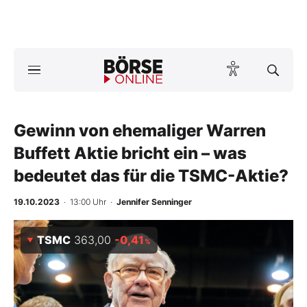
A
ktuelle Ausgabe BÖRSE ONLINE lesen
Börse
News
Gewinn von ehemaliger Warren
Buffett Aktie bricht ein – was
Anlageprodukte
bedeutet das für die TSMC-Aktie?
Finanz-Check
19.10.2023
· 13:00 Uhr
·
Jennifer Senninger
Abo & Shop
TSMC
363,00
-0,41
%
BO-Musterdepots
Experten