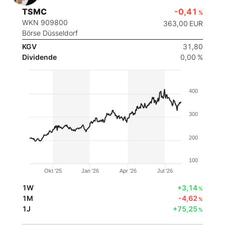
TSMC
-0,41
%
WKN 909800
363,00
EUR
Börse Düsseldorf
KGV
31,80
Dividende
0,00 %
400
300
200
100
Okt '25
Jan '26
Apr '26
Jul '26
1W
+3,14
%
1M
-4,62
%
1J
+75,25
%