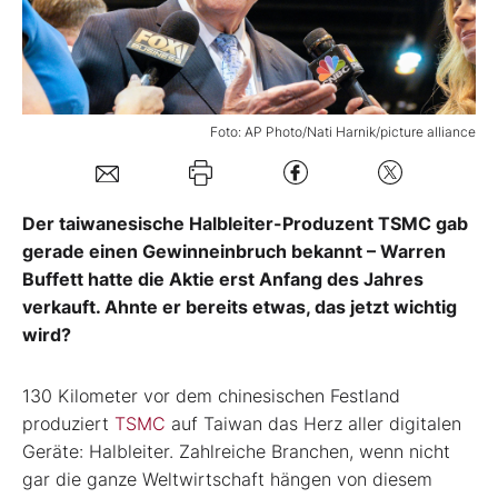
Mein B:O
Mein Konto
Foto: AP Photo/Nati Harnik/picture alliance
Folgen Sie uns
Der taiwanesische Halbleiter-Produzent TSMC gab
gerade einen Gewinneinbruch bekannt – Warren
Kontakt
Buffett hatte die Aktie erst Anfang des Jahres
verkauft. Ahnte er bereits etwas, das jetzt wichtig
wird?
130 Kilometer vor dem chinesischen Festland
produziert
TSMC
auf Taiwan das Herz aller digitalen
Geräte: Halbleiter. Zahlreiche Branchen, wenn nicht
gar die ganze Weltwirtschaft hängen von diesem