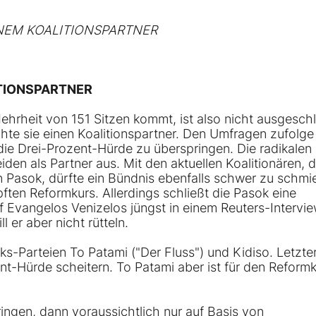
EINEM KOALITIONSPARTNER
ITIONSPARTNER
Mehrheit von 151 Sitzen kommt, ist also nicht ausgesch
chte sie einen Koalitionspartner. Den Umfragen zufolg
die Drei-Prozent-Hürde zu überspringen. Die radikalen
en als Partner aus. Mit den aktuellen Koalitionären, d
 Pasok, dürfte ein Bündnis ebenfalls schwer zu schm
ften Reformkurs. Allerdings schließt die Pasok eine
f Evangelos Venizelos jüngst in einem Reuters-Intervi
 er aber nicht rütteln.
ks-Parteien To Patami ("Der Fluss") und Kidiso. Letzte
t-Hürde scheitern. To Patami aber ist für den Reform
ringen, dann voraussichtlich nur auf Basis von