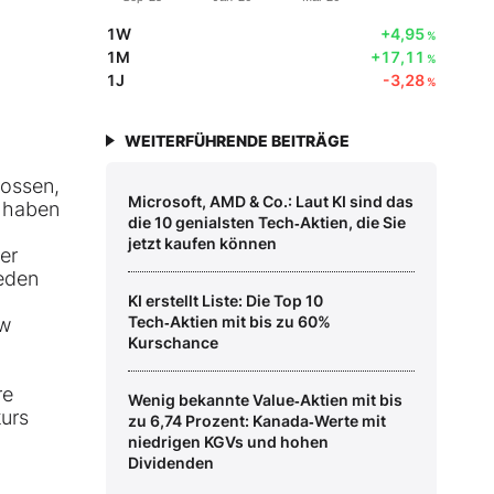
1W
+4,95
%
1M
+17,11
%
1J
-3,28
%
WEITERFÜHRENDE BEITRÄGE
lossen,
Microsoft, AMD & Co.: Laut KI sind das
e haben
die 10 genialsten Tech‑Aktien, die Sie
jetzt kaufen können
er
ieden
KI erstellt Liste: Die Top 10
Tech‑Aktien mit bis zu 60%
ew
Kurschance
re
Wenig bekannte Value‑Aktien mit bis
kurs
zu 6,74 Prozent: Kanada‑Werte mit
niedrigen KGVs und hohen
Dividenden