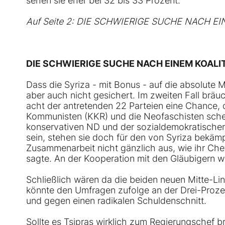
sehen sie eher bei 32 bis 33 Prozent.
Auf Seite 2: DIE SCHWIERIGE SUCHE NACH 
DIE SCHWIERIGE SUCHE NACH EINEM KOAL
Dass die Syriza - mit Bonus - auf die absolute 
aber auch nicht gesichert. Im zweiten Fall bräu
acht der antretenden 22 Parteien eine Chance, 
Kommunisten (KKR) und die Neofaschisten scheid
konservativen ND und der sozialdemokratischen
sein, stehen sie doch für den von Syriza bekämp
Zusammenarbeit nicht gänzlich aus, wie ihr Che
sagte. An der Kooperation mit den Gläubigern will
Schließlich wären da die beiden neuen Mitte-Lin
könnte den Umfragen zufolge an der Drei-Prozen
und gegen einen radikalen Schuldenschnitt.
Sollte es Tsipras wirklich zum Regierungschef b