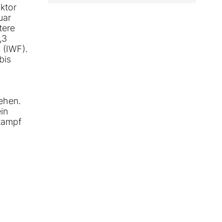
ktor
uar
tere
,3
 (IWF).
bis
ehen.
in
kampf