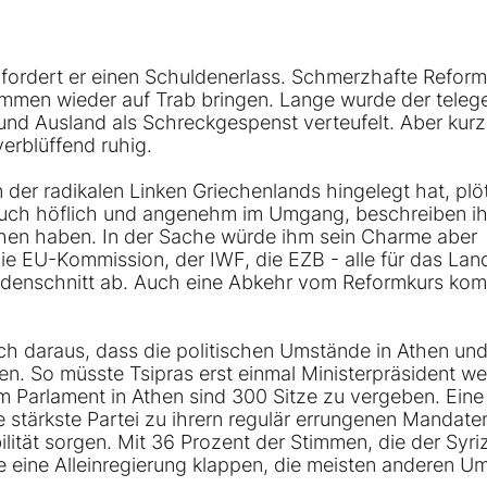
 fordert er einen Schuldenerlass. Schmerzhafte Reform
summen wieder auf Trab bringen. Lange wurde der teleg
nd Ausland als Schreckgespenst verteufelt. Aber kurz
verblüffend ruhig.
in der radikalen Linken Griechenlands hingelegt hat, plö
r auch höflich und angenehm im Umgang, beschreiben i
chen haben. In der Sache würde ihm sein Charme aber
, die EU-Kommission, der IWF, die EZB - alle für das Lan
huldenschnitt ab. Auch eine Abkehr vom Reformkurs kom
sich daraus, dass die politischen Umstände in Athen un
nen. So müsste Tsipras erst einmal Ministerpräsident w
m Parlament in Athen sind 300 Sitze zu vergeben. Eine
e stärkste Partei zu ihrern regulär errungenen Mandate
lität sorgen. Mit 36 Prozent der Stimmen, die der Syriz
 eine Alleinregierung klappen, die meisten anderen U