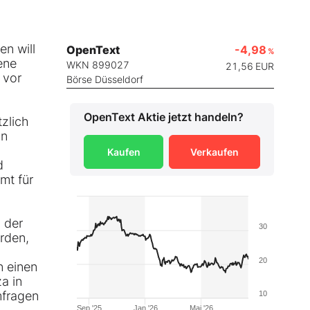
en will
OpenText
-4,98
%
ene
WKN 899027
21,56
EUR
 vor
Börse Düsseldorf
OpenText
Aktie jetzt handeln?
tzlich
hn
Kaufen
Verkaufen
d
mt für
d der
30
erden,
20
n einen
a in
mfragen
10
Sep '25
Jan '26
Mai '26