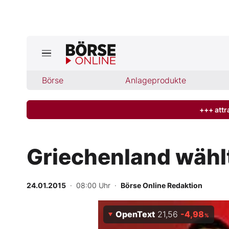
Börse
Börse
Anlageprodukte
News
Anlageprodukte
+++ attr
Finanz-Check
Griechenland wählt
Abo & Shop
24.01.2015
· 08:00 Uhr
·
Börse Online Redaktion
BO-Musterdepots
OpenText
21,56
-4,98
Experten
%