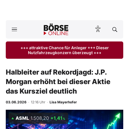
A
ktuelle Ausgabe BÖRSE ONLINE lesen
Börse
+++ attraktive Chance für Anleger +++ Dieser
Nutzfahrzeugkonzern überzeugt +++
News
Anlageprodukte
Halbleiter auf Rekordjagd: J.P.
Morgan erhöht bei dieser Aktie
Finanz-Check
das Kursziel deutlich
Abo & Shop
03.06.2026
· 12:16 Uhr
·
Lisa Mayerhofer
BO-Musterdepots
ASML
1.508,20
+1,41
%
Experten