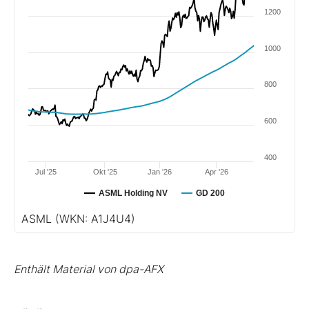
1200
1000
800
600
400
Jul '25
Okt '25
Jan '26
Apr '26
ASML Holding NV
GD 200
ASML
(WKN: A1J4U4)
Enthält Material von dpa-AFX