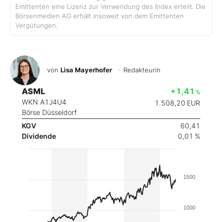
Emittenten eine Lizenz zur Verwendung des Index erteilt. Die
Börsenmedien AG erhält insoweit von dem Emittenten
Vergütungen.
von
Lisa Mayerhofer
· Redakteurin
ASML
+1,41
%
WKN A1J4U4
1.508,20
EUR
Börse Düsseldorf
KGV
60,41
Dividende
0,01 %
1500
1000