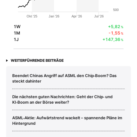
500
Okt '25
Jan '26
Apr '26
Jul '26
1W
+5,82
%
1M
-1,55
%
1J
+147,36
%
WEITERFÜHRENDE BEITRÄGE
Beendet Chinas Angriff auf ASML den Chip‑Boom? Das
steckt dahinter
Die nächsten guten Nachrichten: Geht der Chip‑ und
KI‑Boom an der Börse weiter?
ASML‑Aktie: Aufwärtstrend wackelt – spannende Pläne im
Hintergrund