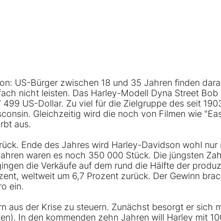
dson: US-Bürger zwischen 18 und 35 Jahren finden dar
fach nicht leisten. Das Harley-Modell Dyna Street Bob 
 499 US-Dollar. Zu viel für die Zielgruppe des seit 190
nsin. Gleichzeitig wird die noch von Filmen wie "Ea
rbt aus.
urück. Ende des Jahres wird Harley-Davidson wohl nur
ahren waren es noch 350 000 Stück. Die jüngsten Zah
 gingen die Verkäufe auf dem rund die Hälfte der produz
nt, weltweit um 6,7 Prozent zurück. Der Gewinn bra
o ein.
 aus der Krise zu steuern. Zunächst besorgt er sich m
unten). In den kommenden zehn Jahren will Harley mit 10