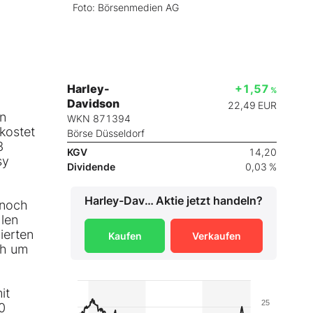
Foto: Börsenmedien AG
Harley-
+1,57
%
Davidson
22,49
EUR
an
WKN 871394
kostet
Börse Düsseldorf
3
KGV
14,20
sy
Dividende
0,03 %
Harley-Davidson
Aktie jetzt handeln?
 noch
len
ierten
Kaufen
Verkaufen
ch um
it
25
0