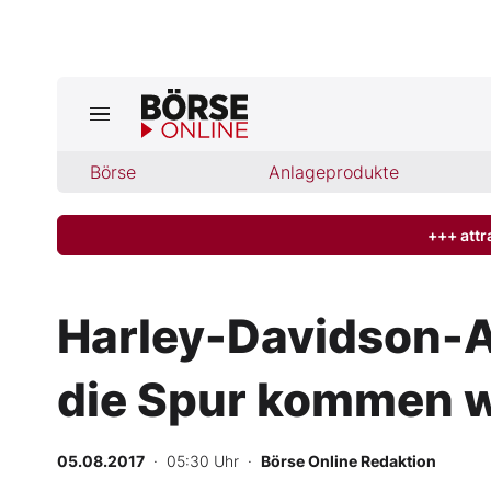
Jetzt a
ktuelle Ausgabe BÖRSE ONLINE lese
Börse
Börse
Anlageprodukte
News
+++ attr
Anlageprodukte
Harley-Davidson-A
Finanz-Check
die Spur kommen w
Abo & Shop
BO-Musterdepots
05.08.2017
· 05:30 Uhr
·
Börse Online Redaktion