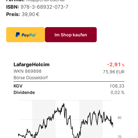
ISBN:
978-3-68932-073-7
Preis:
39,90 €
Im Shop kaufen
LafargeHolcim
-2,91
%
WKN 869898
75,96
EUR
Börse Düsseldorf
KGV
108,33
Dividende
0,02 %
80
70