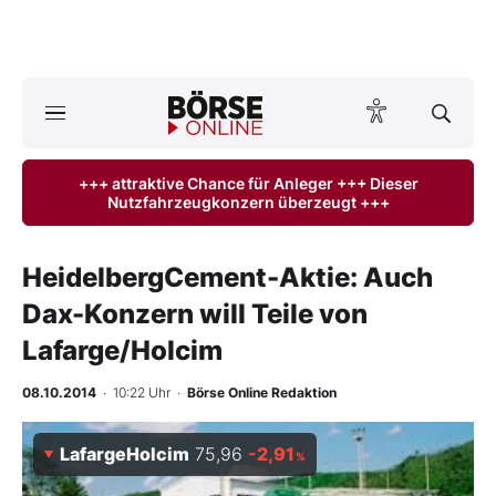
A
ktuelle Ausgabe BÖRSE ONLINE lesen
Börse
+++ attraktive Chance für Anleger +++ Dieser
Nutzfahrzeugkonzern überzeugt +++
News
Anlageprodukte
HeidelbergCement-Aktie: Auch
Dax-Konzern will Teile von
Finanz-Check
Lafarge/Holcim
Abo & Shop
08.10.2014
· 10:22 Uhr
·
Börse Online Redaktion
BO-Musterdepots
LafargeHolcim
75,96
-2,91
%
Experten