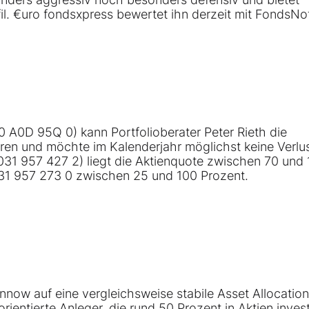
l. €uro fondsxpress bewertet ihn derzeit mit FondsNo
A0D 95Q 0) kann Portfolioberater Peter Rieth die
eren und möchte im Kalenderjahr möglichst keine Verlu
31 957 427 2) liegt die Aktienquote zwischen 70 und
31 957 273 0 zwischen 25 und 100 Prozent.
ow auf eine vergleichsweise stabile Asset Allocation
 orientierte Anleger, die rund 50 Prozent in Aktien inves