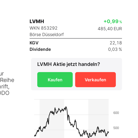
LVMH
+0,99
%
WKN 853292
485,40
EUR
Börse Düsseldorf
KGV
22,18
Dividende
0,03 %
LVMH
Aktie jetzt handeln?
ur
 Reihe
Kaufen
Verkaufen
ift,
ODDO
600
500