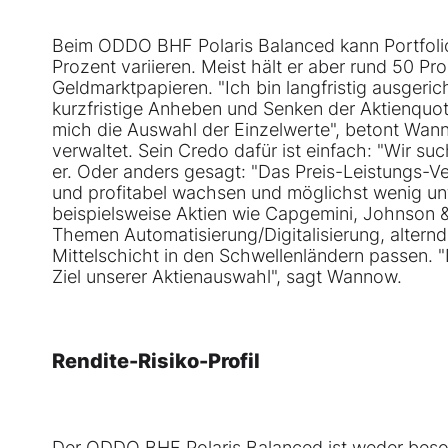
Beim ODDO BHF Polaris Balanced kann Portfoli
Prozent variieren. Meist hält er aber rund 50 Pr
Geldmarktpapieren. "Ich bin langfristig ausgeric
kurzfristige Anheben und Senken der Aktienquote 
mich die Auswahl der Einzelwerte", betont Wa
verwaltet. Sein Credo dafür ist einfach: "Wir su
er. Oder anders gesagt: "Das Preis-Leistungs-Ver
und profitabel wachsen und möglichst wenig unte
beispielsweise Aktien wie Capgemini, Johnson 
Themen Automatisierung/Digitalisierung, alte
Mittelschicht in den Schwellenländern passen. 
Ziel unserer Aktienauswahl", sagt Wannow.
Rendite-Risiko-Profil
Der ODDO BHF Polaris Balanced ist weder beso