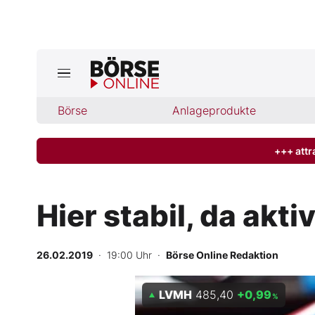
Jetzt a
ktuelle Ausgabe BÖRSE ONLINE lese
Börse
Börse
Anlageprodukte
News
+++ attr
Anlageprodukte
Hier stabil, da akti
Finanz-Check
26.02.2019
· 19:00 Uhr
·
Börse Online Redaktion
Abo & Shop
LVMH
485,40
+0,99
BO-Musterdepots
%