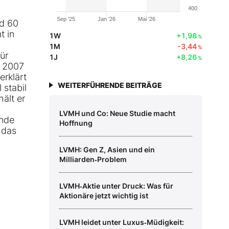
400
Sep '25
Jan '26
Mai '26
nd 60
t in
1W
+1,98
%
1M
-3,44
%
ür
1J
+8,26
%
r 2007
erklärt
WEITERFÜHRENDE BEITRÄGE
 stabil
ält er
LVMH und Co: Neue Studie macht
ende
Hoffnung
 das
LVMH: Gen Z, Asien und ein
Milliarden‑Problem
LVMH‑Aktie unter Druck: Was für
Aktionäre jetzt wichtig ist
LVMH leidet unter Luxus‑Müdigkeit: