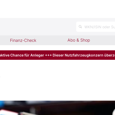
n
WKN/ISIN oder Su
Abo & Shop
Finanz-Check
aktive Chance für Anleger +++ Dieser Nutzfahrzeugkonzern über
v