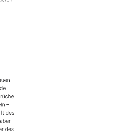
auen
nde
prüche
ln –
ft des
 aber
er des