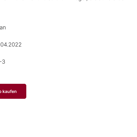
an
.04.2022
-3
p kaufen