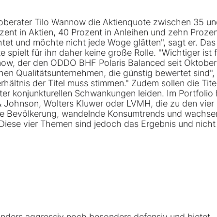
oberater Tilo Wannow die Aktienquote zwischen 35 u
ozent in Aktien, 40 Prozent in Anleihen und zehn Prozen
htet und möchte nicht jede Woge glätten", sagt er. Das
spielt für ihn daher keine große Rolle. "Wichtiger ist f
nnow, der den ODDO BHF Polaris Balanced seit Oktobe
chen Qualitätsunternehmen, die günstig bewertet sind", 
hältnis der Titel muss stimmen." Zudem sollen die Titel
r konjunkturellen Schwankungen leiden. Im Portfolio h
& Johnson, Wolters Kluwer oder LVMH, die zu den vier
rnde Bevölkerung, wandelnde Konsumtrends und wachs
"Diese vier Themen sind jedoch das Ergebnis und nicht
nders aggressiv noch besonders defensiv und bietet