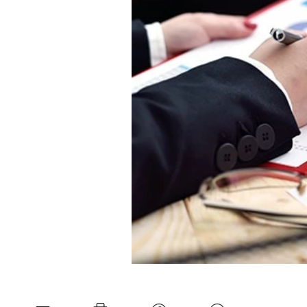
Experten
Mein B:O
Mein Konto
Folgen Sie uns
Kontakt