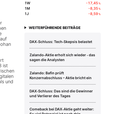
1W
-17,45
%
1M
-8,35
%
1J
-8,59
%
r
hen
WEITERFÜHRENDE BEITRÄGE
e
auf
DAX‑Schluss: Tech‑Skepsis belastet
Johan
Zalando‑Aktie erholt sich wieder ‑ das
rt
sagen die Analysten
 ist
vischen
Zalando: Bafin prüft
gitalen
Konzernabschluss – Aktie bricht ein
ls und
DAX‑Schluss: Das sind die Gewinner
und Verlierer des Tages
Comeback bei DAX‑Aktie geht weiter:
So viel Potenzial ist noch drin