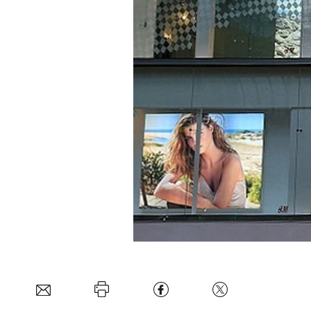
Experten
Mein B:O
Mein Konto
Folgen Sie uns
Kontakt