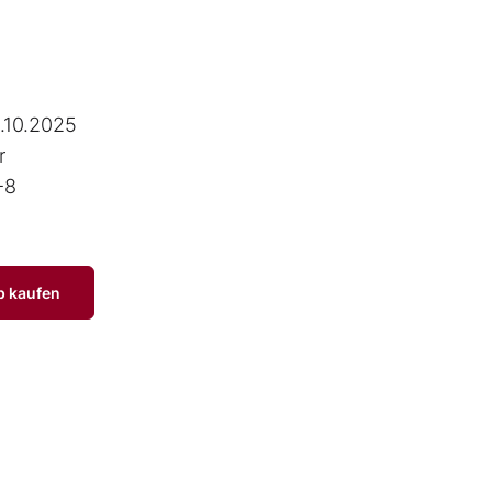
.10.2025
r
-8
p kaufen