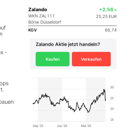
Zalando
+2,56
%
WKN ZAL111
25,25
EUR
Börse Düsseldorf
auf
KGV
66,74
m
Zalando
Aktie jetzt handeln?
x -
Kaufen
Verkaufen
hops
30
t.
25
sbauen
20
15
Sep '25
Jan '26
Mai '26