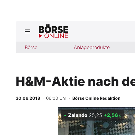
Jetzt a
ktuelle Ausgabe BÖRSE ONLINE lese
Börse
Börse
Anlageprodukte
News
H&M-Aktie nach de
Anlageprodukte
Finanz-Check
30.06.2018
· 06:00 Uhr
·
Börse Online Redaktion
Abo & Shop
Zalando
25,25
+2,56
%
BO-Musterdepots