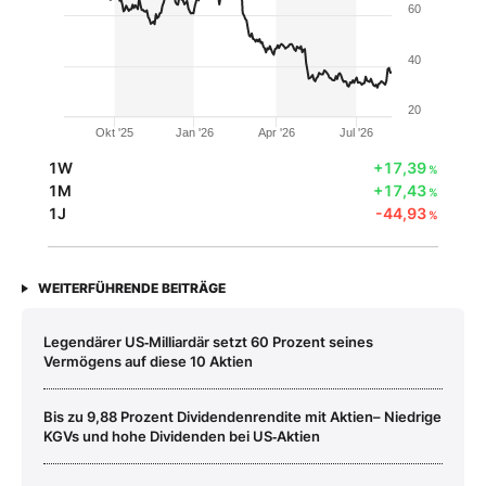
60
40
20
Okt '25
Jan '26
Apr '26
Jul '26
1W
+17,39
%
1M
+17,43
%
1J
-44,93
%
WEITERFÜHRENDE BEITRÄGE
Legendärer US‑Milliardär setzt 60 Prozent seines
Vermögens auf diese 10 Aktien
Bis zu 9,88 Prozent Dividendenrendite mit Aktien– Niedrige
KGVs und hohe Dividenden bei US‑Aktien