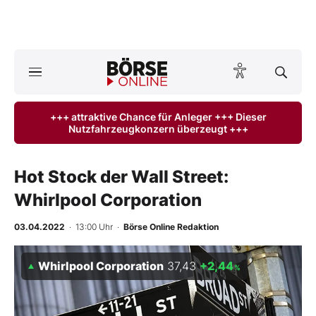
A
ktuelle Ausgabe BÖRSE ONLINE lesen
Börse
+++ attraktive Chance für Anleger +++ Dieser
Nutzfahrzeugkonzern überzeugt +++
News
Anlageprodukte
Hot Stock der Wall Street:
Whirlpool Corporation
Finanz-Check
03.04.2022
· 13:00 Uhr
·
Börse Online Redaktion
Abo & Shop
Whirlpool Corporation
37,43
+2,44
%
BO-Musterdepots
Experten