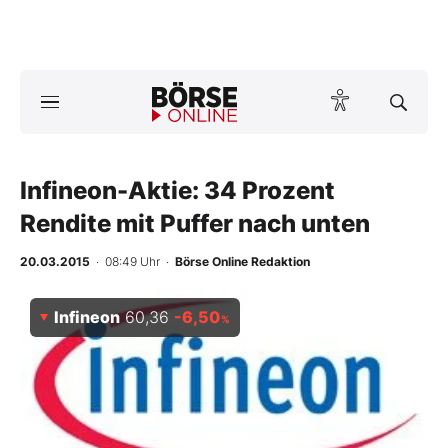
A
ktuelle Ausgabe BÖRSE ONLINE lesen
Börse
News
Infineon-Aktie: 34 Prozent
Rendite mit Puffer nach unten
Anlageprodukte
20.03.2015
· 08:49 Uhr
·
Börse Online Redaktion
Finanz-Check
Infineon
60,36
-6,50
%
Abo & Shop
BO-Musterdepots
Experten