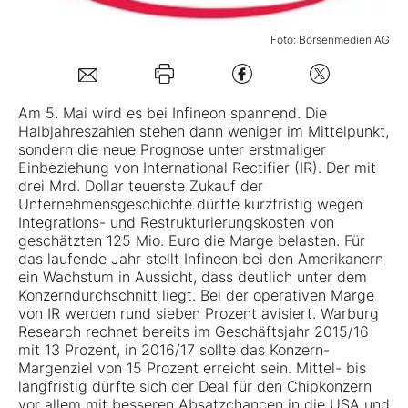
Mein B:O
Foto: Börsenmedien AG
Mein Konto
Am 5. Mai wird es bei
Infineon
spannend. Die
Halbjahreszahlen stehen dann weniger im Mittelpunkt,
sondern die neue Prognose unter erstmaliger
Folgen Sie uns
Einbeziehung von International Rectifier (IR). Der mit
drei Mrd. Dollar teuerste Zukauf der
Unternehmensgeschichte dürfte kurzfristig wegen
Kontakt
Integrations- und Restrukturierungskosten von
geschätzten 125 Mio. Euro die Marge belasten. Für
das laufende Jahr stellt Infineon bei den Amerikanern
ein Wachstum in Aussicht, dass deutlich unter dem
Konzerndurchschnitt liegt. Bei der operativen Marge
von IR werden rund sieben Prozent avisiert. Warburg
Research rechnet bereits im Geschäftsjahr 2015/16
mit 13 Prozent, in 2016/17 sollte das Konzern-
Margenziel von 15 Prozent erreicht sein. Mittel- bis
langfristig dürfte sich der Deal für den Chipkonzern
vor allem mit besseren Absatzchancen in die USA und