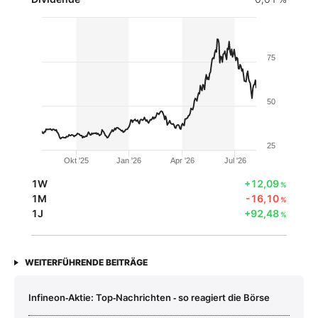
75
50
25
Okt '25
Jan '26
Apr '26
Jul '26
1W
+12,09
%
1M
-16,10
%
1J
+92,48
%
WEITERFÜHRENDE BEITRÄGE
Infineon‑Aktie: Top‑Nachrichten ‑ so reagiert die Börse