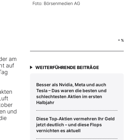
Foto: Börsenmedien AG
-
%
 der am
ht auf
WEITERFÜHRENDE BEITRÄGE
Tag
Besser als Nvidia, Meta und auch
Tesla – Das waren die besten und
akten
schlechtesten Aktien im ersten
Luft
Halbjahr
tober
zen und
die
Diese Top‑Aktien vermehren Ihr Geld
jetzt deutlich – und diese Flops
vernichten es aktuell