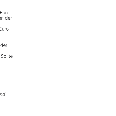
 Euro.
en der
 Euro
 der
Sollte
und