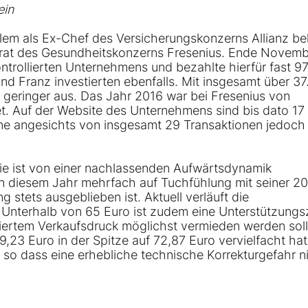
ein
allem als Ex-Chef des Versicherungskonzerns
Allianz
be
tsrat des Gesundheitskonzerns
Fresenius
. Ende Novemb
ntrollierten Unternehmens und bezahlte hierfür fast 9
nd Franz investierten ebenfalls. Mit insgesamt über 3
ch geringer aus. Das Jahr 2016 war bei Fresenius von
t. Auf der Website des Unternehmens sind bis dato 17
une angesichts von insgesamt 29 Transaktionen jedoch
tie ist von einer nachlassenden Aufwärtsdynamik
n diesem Jahr mehrfach auf Tuchfühlung mit seiner 2
 stets ausgeblieben ist. Aktuell verläuft die
. Unterhalb von 65 Euro ist zudem eine Unterstützung
iertem Verkaufsdruck möglichst vermieden werden soll
9,23 Euro in der Spitze auf 72,87 Euro vervielfacht hat
 so dass eine erhebliche technische Korrekturgefahr n