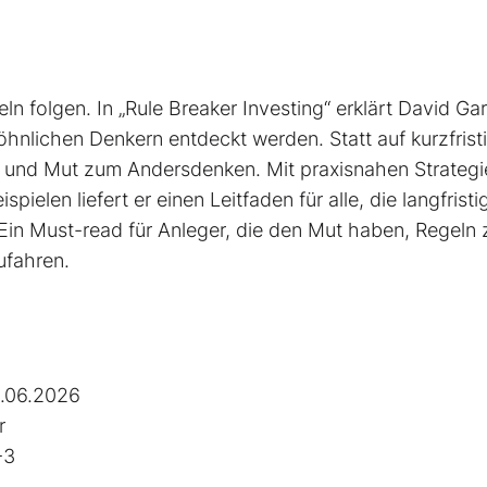
ln folgen. In „Rule Breaker Investing“ erklärt David Ga
nlichen Denkern entdeckt werden. Statt auf kurzfrist
on und Mut zum Andersdenken. Mit praxisnahen Strategi
pielen liefert er einen Leit­faden für alle, die langfristi
Ein Must-read für Anleger, die den Mut haben, Regeln 
ufahren.
.06.2026
r
-3