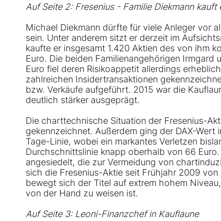
Auf Seite 2: Fresenius - Familie Diekmann kauft 
Michael Diekmann dürfte für viele Anleger vor 
sein. Unter anderem sitzt er derzeit im Aufsich
kaufte er insgesamt 1.420 Aktien des von ihm ko
Euro. Die beiden Familienangehörigen Irmgard u
Euro fiel deren Risikoappetit allerdings erhebli
zahlreichen Insidertransaktionen gekennzeichne
bzw. Verkäufe aufgeführt. 2015 war die Kaufla
deutlich stärker ausgeprägt.
Die charttechnische Situation der Fresenius-Ak
gekennzeichnet. Außerdem ging der DAX-Wert i
Tage-Linie, wobei ein markantes Verletzen bislang
Durchschnittslinie knapp oberhalb von 66 Euro
angesiedelt, die zur Vermeidung von chartinduz
sich die Fresenius-Aktie seit Frühjahr 2009 von 
bewegt sich der Titel auf extrem hohem Niveau,
von der Hand zu weisen ist.
Auf Seite 3: Leoni-Finanzchef in Kauflaune