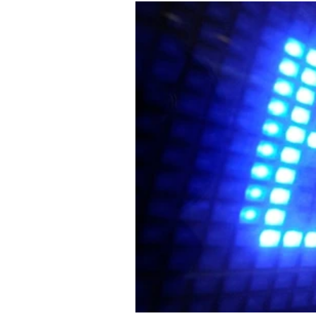
Experten
-
%
Mein B:O
Mein Konto
Folgen Sie uns
Kontakt