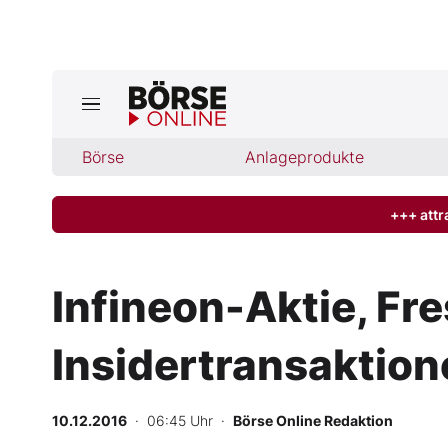
Jetzt a
ktuelle Ausgabe BÖRSE ONLINE lese
Börse
Börse
Anlageprodukte
News
+++ attr
Anlageprodukte
Infineon-Aktie, Fre
Finanz-Check
Insidertransaktion
Abo & Shop
BO-Musterdepots
10.12.2016
· 06:45 Uhr
·
Börse Online Redaktion