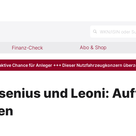
n
WKN/ISIN oder Su
Abo & Shop
Finanz-Check
aktive Chance für Anleger +++ Dieser Nutzfahrzeugkonzern über
senius und Leoni: Auf
en