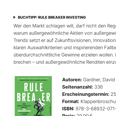
BUCHTIPP: RULE BREAKER INVESTING
Wer den Markt schlagen will, darf nicht den Rege
warum außergewöhnliche Aktien von außer­gewöh
Trends setzt er auf Zukunftsvisionen, Innovati
klaren Auswahlkriterien und inspirierenden Fallbeis
überdurchschnittliche Gewinne erzielen wollen. 
brechen – und außergewöhnliche Renditen einz
Autoren:
Gardner, David
Seitenanzahl:
336
Erscheinungstermin:
25
Format:
Klappenbroschu
ISBN:
978-3-68932-071
Preis:
29,90 €