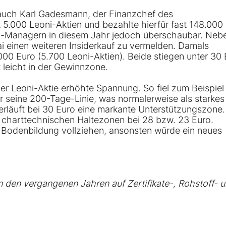
 auch Karl Gadesmann, der Finanzchef des
 5.000 Leoni-Aktien und bezahlte hierfür fast 148.000
ni-Managern in diesem Jahr jedoch überschaubar. Neb
ai einen weiteren Insiderkauf zu vermelden. Damals
.000 Euro (5.700 Leoni-Aktien). Beide stiegen unter 30
t leicht in der Gewinnzone.
der
Leoni-Aktie
erhöhte Spannung. So fiel zum Beispiel
r seine 200-Tage-Linie, was normalerweise als starkes
verläuft bei 30 Euro eine markante Unterstützungszone. 
n charttechnischen Haltezonen bei 28 bzw. 23 Euro.
che Bodenbildung vollziehen, ansonsten würde ein neues
 in den vergangenen Jahren auf Zertifikate-, Rohstoff- 