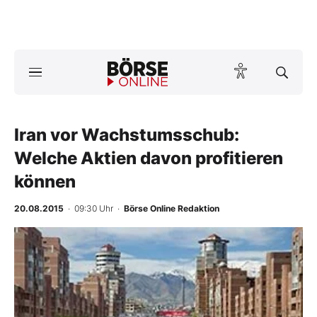
A
ktuelle Ausgabe BÖRSE ONLINE lesen
Börse
News
Iran vor Wachstumsschub:
Welche Aktien davon profitieren
Anlageprodukte
können
Finanz-Check
20.08.2015
· 09:30 Uhr
·
Börse Online Redaktion
Abo & Shop
-
%
BO-Musterdepots
Experten