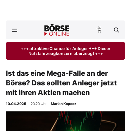
Börse
News
+++ attraktive Chance für Anleger +++ Dieser
Nutzfahrzeugkonzern überzeugt +++
Anlageprodukte
Finanz-Check
Ist das eine Mega-Falle an der
Börse? Das sollten Anleger jetzt
Abo & Shop
mit ihren Aktien machen
BO-Musterdepots
10.04.2025
· 20:20 Uhr
·
Marian Kopocz
Experten
Mein B:O