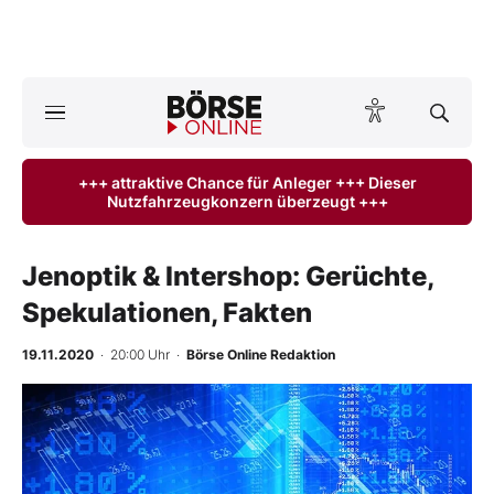
A
ktuelle Ausgabe BÖRSE ONLINE lesen
Börse
+++ attraktive Chance für Anleger +++ Dieser
Nutzfahrzeugkonzern überzeugt +++
News
Anlageprodukte
Jenoptik & Intershop: Gerüchte,
Spekulationen, Fakten
Finanz-Check
19.11.2020
· 20:00 Uhr
·
Börse Online Redaktion
Abo & Shop
-
%
BO-Musterdepots
Experten