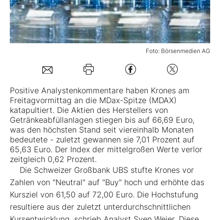
Mein Konto
Foto: Börsenmedien AG
Folgen Sie uns
Positive Analystenkommentare haben Krones am
Kontakt
Freitagvormittag an die MDax-Spitze (MDAX)
katapultiert. Die Aktien des Herstellers von
Getränkeabfüllanlagen stiegen bis auf 66,69 Euro,
was den höchsten Stand seit viereinhalb Monaten
bedeutete - zuletzt gewannen sie 7,01 Prozent auf
65,63 Euro. Der Index der mittelgroßen Werte verlor
zeitgleich 0,62 Prozent.
Die Schweizer Großbank UBS stufte Krones vor
Zahlen von "Neutral" auf "Buy" hoch und erhöhte das
Kursziel von 61,50 auf 72,00 Euro. Die Hochstufung
resultiere aus der zuletzt unterdurchschnittlichen
Kursentwicklung, schrieb Analyst Sven Weier. Diese