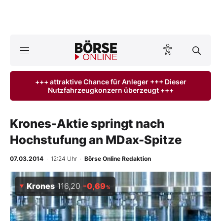
Börse
News
+++ attraktive Chance für Anleger +++ Dieser
Nutzfahrzeugkonzern überzeugt +++
Anlageprodukte
Finanz-Check
Krones-Aktie springt nach
Hochstufung an MDax-Spitze
Abo & Shop
07.03.2014
· 12:24 Uhr
·
Börse Online Redaktion
BO-Musterdepots
Krones
116,20
-0,69
%
Experten
Mein B:O