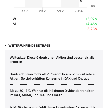
100
Okt '25
Jan '26
Apr '26
Jul '26
1W
+3,92
%
1M
+4,48
%
1J
-8,23
%
WEITERFÜHRENDE BEITRÄGE
Weltspitze: Diese 6 deutschen Aktien sind besser als alle
anderen
Dividenden von mehr als 7 Prozent bei diesen deutschen
Aktien: So viel schütten Konzerne in DAX und Co. aus
Bis zu 20,13%. Wer hat die höchsten Dividendenrenditen
im DAX, MDAX, TecDAX und SDAX?
M.M. Warburg empfiehlt diese 8 deutschen Aktien mit bis