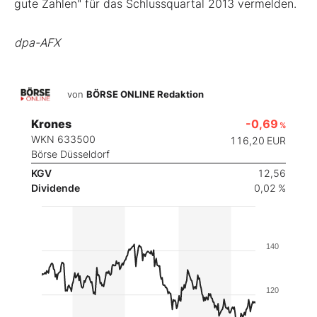
gute Zahlen" für das Schlussquartal 2013 vermelden.
dpa-AFX
von
BÖRSE ONLINE Redaktion
Krones
-0,69
%
WKN 633500
116,20
EUR
Börse Düsseldorf
KGV
12,56
Dividende
0,02 %
140
120