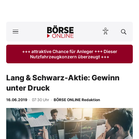
A
ktuelle Ausgabe BÖRSE ONLINE lesen
Börse
+++ attraktive Chance für Anleger +++ Dieser
Nutzfahrzeugkonzern überzeugt +++
News
Anlageprodukte
Lang & Schwarz-Aktie: Gewinn
unter Druck
Finanz-Check
16.06.2019
· 07:30 Uhr
·
BÖRSE ONLINE Redaktion
Abo & Shop
-
%
BO-Musterdepots
Experten