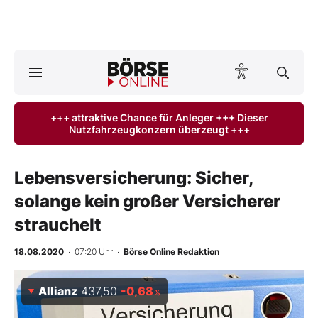
A
ktuelle Ausgabe BÖRSE ONLINE lesen
Börse
+++ attraktive Chance für Anleger +++ Dieser
Nutzfahrzeugkonzern überzeugt +++
News
Anlageprodukte
Lebensversicherung: Sicher,
solange kein großer Versicherer
Finanz-Check
strauchelt
Abo & Shop
18.08.2020
· 07:20 Uhr
·
Börse Online Redaktion
BO-Musterdepots
Allianz
437,50
-0,68
%
Experten