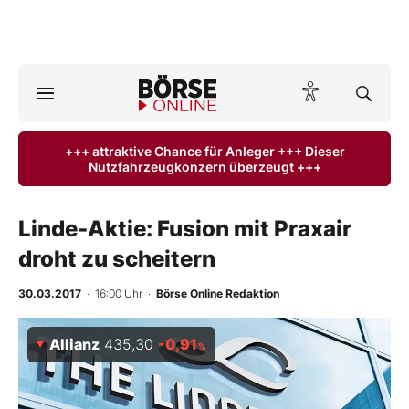
A
ktuelle Ausgabe BÖRSE ONLINE lesen
Börse
+++ attraktive Chance für Anleger +++ Dieser
Nutzfahrzeugkonzern überzeugt +++
News
Anlageprodukte
Linde-Aktie: Fusion mit Praxair
droht zu scheitern
Finanz-Check
30.03.2017
· 16:00 Uhr
·
Börse Online Redaktion
Abo & Shop
Allianz
435,30
-0,91
%
BO-Musterdepots
Experten