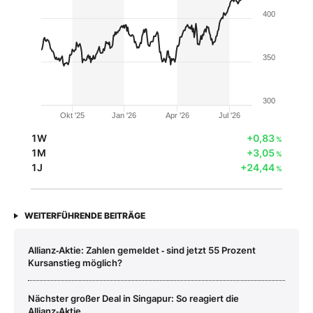
400
350
300
Okt '25
Jan '26
Apr '26
Jul '26
1W
+0,83
%
1M
+3,05
%
1J
+24,44
%
WEITERFÜHRENDE BEITRÄGE
Allianz‑Aktie: Zahlen gemeldet ‑ sind jetzt 55 Prozent
Kursanstieg möglich?
Nächster großer Deal in Singapur: So reagiert die
Allianz‑Aktie