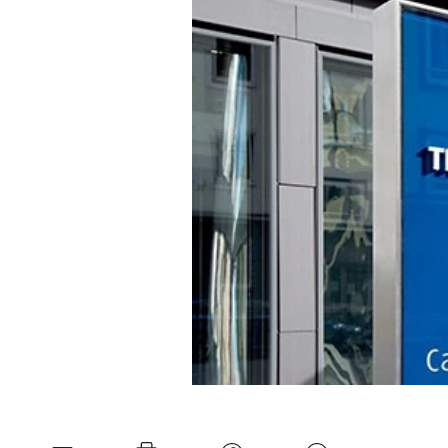
Experten
Mein B:O
Mein Konto
Folgen Sie uns
Kontakt