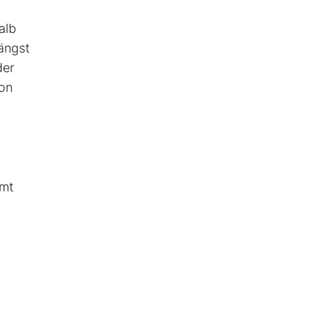
alb
längst
der
von
mmt