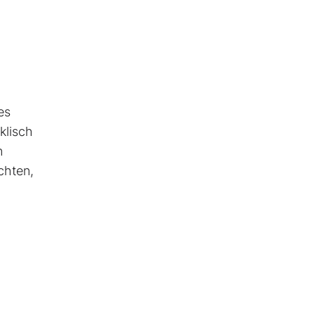
es
klisch
n
chten,