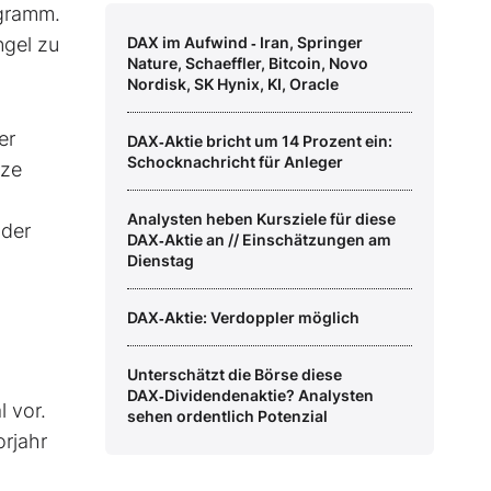
ogramm.
ngel zu
DAX im Aufwind ‑ Iran, Springer
Nature, Schaeffler, Bitcoin, Novo
Nordisk, SK Hynix, KI, Oracle
er
DAX‑Aktie bricht um 14 Prozent ein:
Schocknachricht für Anleger
tze
Analysten heben Kursziele für diese
 der
DAX‑Aktie an // Einschätzungen am
Dienstag
DAX‑Aktie: Verdoppler möglich
Unterschätzt die Börse diese
DAX‑Dividendenaktie? Analysten
 vor.
sehen ordentlich Potenzial
rjahr