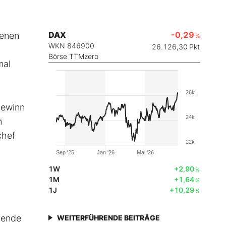
DAX
-0,29
fenen
%
WKN 846900
26.126,30
Pkt
Börse TTMzero
mal
26k
Gewinn
24k
n
chef
22k
Sep '25
Jan '26
Mai '26
1W
+2,90
%
1M
+1,64
%
1J
+10,29
%
dende
WEITERFÜHRENDE BEITRÄGE