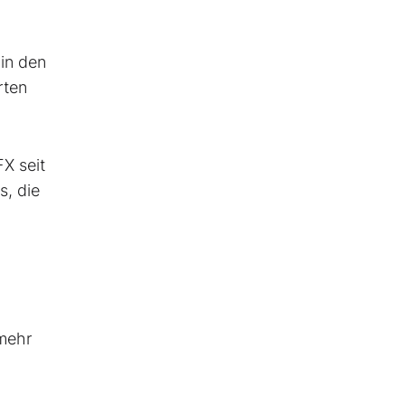
 in den
rten
X seit
s, die
 mehr