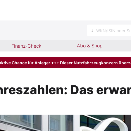
n
WKN/ISIN oder Su
Abo & Shop
Finanz-Check
aktive Chance für Anleger +++ Dieser Nutzfahrzeugkonzern über
hreszahlen: Das erwa