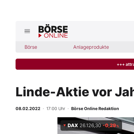
Jetzt a
ktuelle Ausgabe BÖRSE ONLINE lese
Börse
Börse
Anlageprodukte
News
+++ attr
Anlageprodukte
Linde-Aktie vor Ja
Finanz-Check
08.02.2022
· 17:00 Uhr
·
Börse Online Redaktion
Abo & Shop
DAX
26.126,30
-0,29
BO-Musterdepots
%