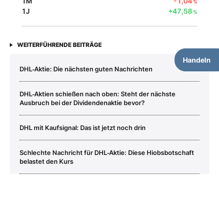
1M
-1,04
%
1J
+47,58
%
WEITERFÜHRENDE BEITRÄGE
Handeln
DHL‑Aktie: Die nächsten guten Nachrichten
DHL‑Aktien schießen nach oben: Steht der nächste
Ausbruch bei der Dividendenaktie bevor?
DHL mit Kaufsignal: Das ist jetzt noch drin
Schlechte Nachricht für DHL‑Aktie: Diese Hiobsbotschaft
belastet den Kurs
DHL Group
Aktie jetzt handeln?
DAX gibt nicht nach – DHL Group, Infineon, Rheinmetall,
TAG Immobilien, TKMS und United Internet im Check
Kaufen
Verkaufen