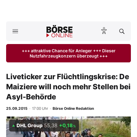
Börse
News
+++ attraktive Chance für Anleger +++ Dieser
Nutzfahrzeugkonzern überzeugt +++
Anlageprodukte
Finanz-Check
Liveticker zur Flüchtlingskrise: De
Maiziere will noch mehr Stellen bei
Abo & Shop
Asyl-Behörde
BO-Musterdepots
25.09.2015
· 17:00 Uhr
·
Börse Online Redaktion
Experten
DHL Group
55,38
+0,18
%
Mein B:O