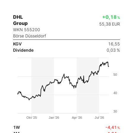
DHL
+0,18
%
Group
55,38
EUR
WKN 555200
Börse Düsseldorf
KGV
16,55
Dividende
0,03 %
50
40
30
Okt '25
Jan '26
Apr '26
Jul '26
1W
-4,41
%