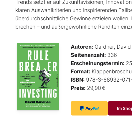
Trends setzt er auf Zukunftsvisionen, Innovati
klaren Auswahlkriterien und inspirierenden Fallbeis
überdurchschnittliche Gewinne erzielen wollen. 
brechen – und außergewöhnliche Renditen einz
Autoren:
Gardner, David
Seitenanzahl:
336
Erscheinungstermin:
25
Format:
Klappenbroschu
ISBN:
978-3-68932-071
Preis:
29,90 €
Im Sho