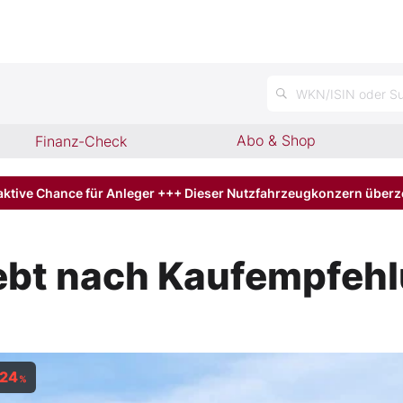
n
WKN/ISIN oder Su
Abo & Shop
Finanz-Check
aktive Chance für Anleger +++ Dieser Nutzfahrzeugkonzern über
ebt nach Kaufempfeh
,24
%