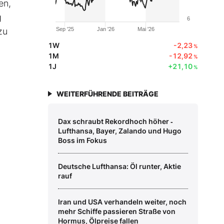
en,
g
6
zu
Sep '25
Jan '26
Mai '26
1W
-2,23
%
1M
-12,92
%
1J
+21,10
%
WEITERFÜHRENDE BEITRÄGE
Dax schraubt Rekordhoch höher ‑
Lufthansa, Bayer, Zalando und Hugo
Boss im Fokus
Deutsche Lufthansa: Öl runter, Aktie
rauf
Iran und USA verhandeln weiter, noch
mehr Schiffe passieren Straße von
Hormus, Ölpreise fallen