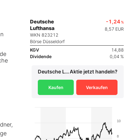
Deutsche
-1,24
%
Lufthansa
8,57
EUR
on
WKN 823212
Börse Düsseldorf
KGV
14,88
ide
Dividende
0,04 %
che
Deutsche Lufthansa
Aktie jetzt handeln?
Kaufen
Verkaufen
10
rdner,
ige
8