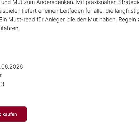
on und Mut zum Andersdenken. Mit praxisnahen Strategi
pielen liefert er einen Leit­faden für alle, die langfristi
Ein Must-read für Anleger, die den Mut haben, Regeln 
ufahren.
.06.2026
r
-3
p kaufen