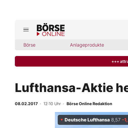
Jetzt a
ktuelle Ausgabe BÖRSE ONLINE lese
Börse
Börse
Anlageprodukte
News
+++ attr
Anlageprodukte
Lufthansa-Aktie h
Finanz-Check
08.02.2017
· 12:10 Uhr
·
Börse Online Redaktion
Abo & Shop
Deutsche Lufthansa
8,57
-1
BO-Musterdepots