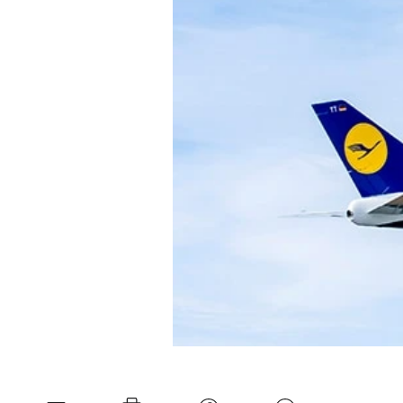
Experten
Mein B:O
Mein Konto
Folgen Sie uns
Kontakt