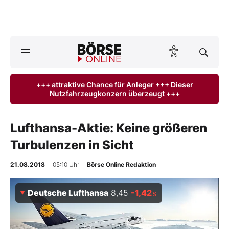
A
ktuelle Ausgabe BÖRSE ONLINE lesen
Börse
+++ attraktive Chance für Anleger +++ Dieser
Nutzfahrzeugkonzern überzeugt +++
News
Anlageprodukte
Lufthansa-Aktie: Keine größeren
Turbulenzen in Sicht
Finanz-Check
21.08.2018
· 05:10 Uhr
·
Börse Online Redaktion
Abo & Shop
Deutsche Lufthansa
8,45
-1,42
%
BO-Musterdepots
Experten