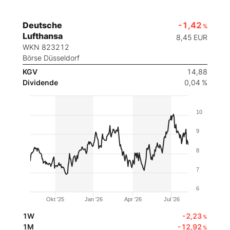
Deutsche
-1,42
%
Lufthansa
8,45
EUR
WKN 823212
Börse Düsseldorf
KGV
14,88
Dividende
0,04 %
10
9
8
7
6
Okt '25
Jan '26
Apr '26
Jul '26
1W
-2,23
%
1M
-12,92
%