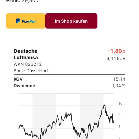
Preis:
29,90 €
Im Shop kaufen
Deutsche
-1,80
%
Lufthansa
8,44
EUR
WKN 823212
Börse Düsseldorf
KGV
15,14
Dividende
0,04 %
10
9
8
7