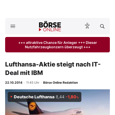
A
ktuelle Ausgabe BÖRSE ONLINE lesen
Börse
+++ attraktive Chance für Anleger +++ Dieser
Nutzfahrzeugkonzern überzeugt +++
News
Anlageprodukte
Lufthansa-Aktie steigt nach IT-
Deal mit IBM
Finanz-Check
22.10.2014
· 11:45 Uhr
·
Börse Online Redaktion
Abo & Shop
Deutsche Lufthansa
8,44
-1,80
%
BO-Musterdepots
Experten