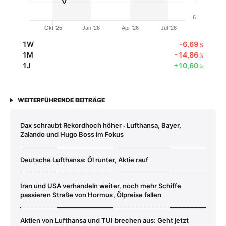
6
Okt '25
Jan '26
Apr '26
Jul '26
1W
-6,69
%
1M
-14,86
%
1J
+10,60
%
WEITERFÜHRENDE BEITRÄGE
Dax schraubt Rekordhoch höher ‑ Lufthansa, Bayer,
Zalando und Hugo Boss im Fokus
Deutsche Lufthansa: Öl runter, Aktie rauf
Iran und USA verhandeln weiter, noch mehr Schiffe
passieren Straße von Hormus, Ölpreise fallen
Aktien von Lufthansa und TUI brechen aus: Geht jetzt