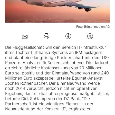
Mein B:O
Foto: Börsenmedien AG
Mein Konto
Folgen Sie uns
Die Fluggesellschaft will den Bereich IT-Infrastruktur
ihrer Tochter
Lufthansa
Systems an
IBM
auslagern
und plant eine langfristige Partnerschaft mit dem US-
Kontakt
Konzern. Analysten äußerten sich lobend. Die dadurch
erreichte jährliche Kostensenkung von 70 Millionen
Euro sei positiv und der Einmalaufwand von rund 240
Millionen Euro akzeptabel, urteilte Equinet-Analyst
Jochen Rothenbacher. Der Einmalaufwand werde
noch 2014 verbucht, jedoch nicht im operativen
Ergebnis, das für die Jahresprognose maßgeblich sei,
betonte Dirk Schlamp von der DZ Bank. "Die
Partnerschaft ist ein wichtiges Element in der
Neuausrichtung der Konzern-IT", ergänzte er.