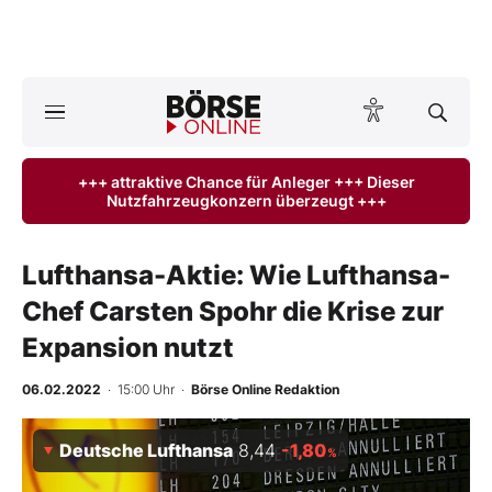
Börse
News
+++ attraktive Chance für Anleger +++ Dieser
Nutzfahrzeugkonzern überzeugt +++
Anlageprodukte
Finanz-Check
Lufthansa-Aktie: Wie Lufthansa-
Chef Carsten Spohr die Krise zur
Abo & Shop
Expansion nutzt
BO-Musterdepots
06.02.2022
· 15:00 Uhr
·
Börse Online Redaktion
Experten
Deutsche Lufthansa
8,44
-1,80
%
Mein B:O