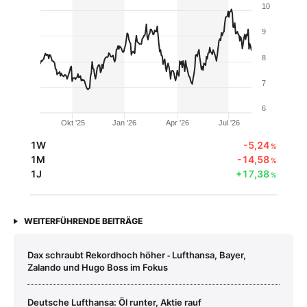
10
9
8
7
6
Okt '25
Jan '26
Apr '26
Jul '26
1W
-5,24
%
1M
-14,58
%
1J
+17,38
%
WEITERFÜHRENDE BEITRÄGE
Dax schraubt Rekordhoch höher ‑ Lufthansa, Bayer,
Zalando und Hugo Boss im Fokus
Deutsche Lufthansa: Öl runter, Aktie rauf