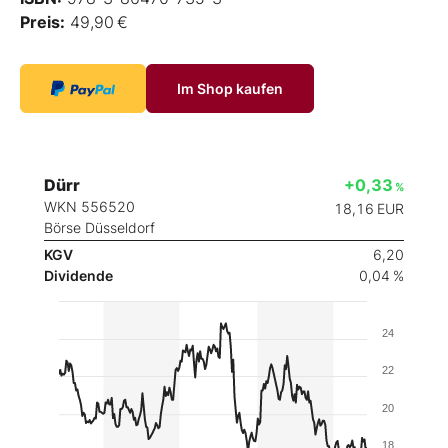
Preis:
49,90 €
Im Shop kaufen
Dürr
+0,33
%
WKN 556520
18,16
EUR
Börse Düsseldorf
KGV
6,20
Dividende
0,04 %
24
22
20
18