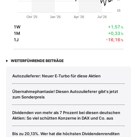
16
Okt '25
Jan '26
Apr '26
Jul '26
1W
+1,57
%
1M
+0,33
%
1J
-16,16
%
WEITERFÜHRENDE BEITRÄGE
Autozulieferer: Neuer E‑Turbo für diese Aktien
Übernahmephantasie! Diesen Autozulieferer gibt's jetzt
zum Sonderpreis
Dividenden von mehr als 7 Prozent bei diesen deutschen
Aktien: So viel schütten Konzerne in DAX und Co. aus
Bis zu 20,13%. Wer hat die höchsten Dividendenrenditen