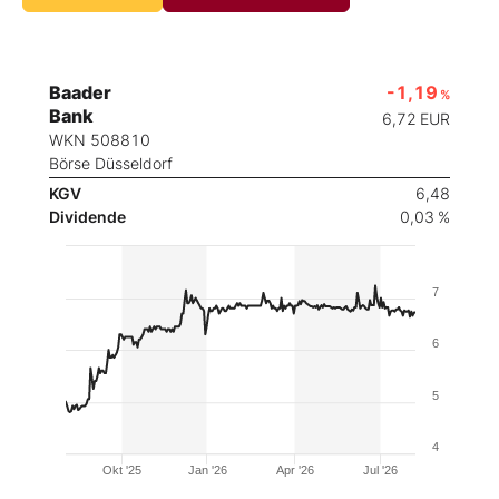
Baader
-1,19
%
Bank
6,72
EUR
WKN 508810
Börse Düsseldorf
KGV
6,48
Dividende
0,03 %
7
6
5
4
Okt '25
Jan '26
Apr '26
Jul '26