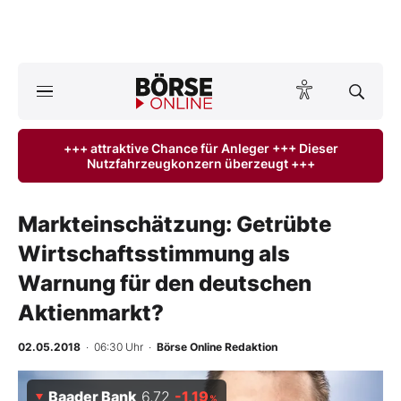
A
ktuelle Ausgabe BÖRSE ONLINE lesen
Börse
+++ attraktive Chance für Anleger +++ Dieser
Nutzfahrzeugkonzern überzeugt +++
News
Anlageprodukte
Markteinschätzung: Getrübte
Wirtschaftsstimmung als
Finanz-Check
Warnung für den deutschen
Abo & Shop
Aktienmarkt?
BO-Musterdepots
02.05.2018
· 06:30 Uhr
·
Börse Online Redaktion
Experten
Baader Bank
6,72
-1,19
%