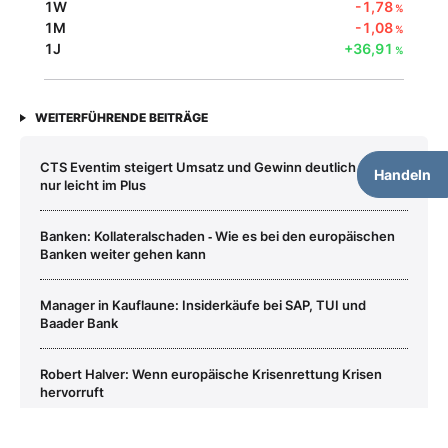
1W
-1,78
%
1M
-1,08
%
1J
+36,91
%
WEITERFÜHRENDE BEITRÄGE
CTS Eventim steigert Umsatz und Gewinn deutlich ‑ Aktie
Handeln
nur leicht im Plus
Banken: Kollateralschaden ‑ Wie es bei den europäischen
Banken weiter gehen kann
Manager in Kauflaune: Insiderkäufe bei SAP, TUI und
Baader Bank
Robert Halver: Wenn europäische Krisenrettung Krisen
hervorruft
Baader Bank
Aktie jetzt handeln?
Logitech‑Aktie, Roche & Co.: Geschäft in der Schweiz