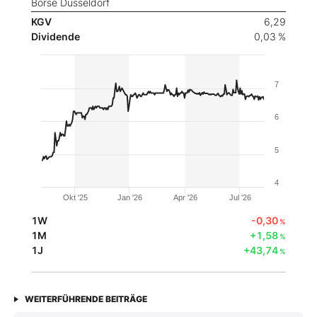
Börse Düsseldorf
KGV
6,29
Dividende
0,03 %
7
6
5
4
Okt '25
Jan '26
Apr '26
Jul '26
1W
-0,30
%
1M
+1,58
%
1J
+43,74
%
WEITERFÜHRENDE BEITRÄGE