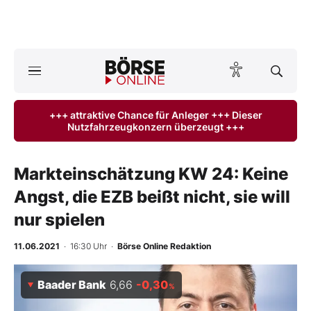
A
ktuelle Ausgabe BÖRSE ONLINE lesen
Börse
+++ attraktive Chance für Anleger +++ Dieser
Nutzfahrzeugkonzern überzeugt +++
News
Anlageprodukte
Markteinschätzung KW 24: Keine
Angst, die EZB beißt nicht, sie will
Finanz-Check
nur spielen
Abo & Shop
11.06.2021
· 16:30 Uhr
·
Börse Online Redaktion
BO-Musterdepots
Baader Bank
6,66
-0,30
%
Experten