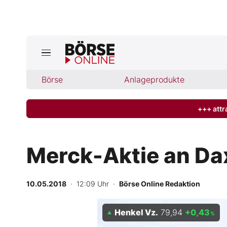
Börse
Börse
Anlageprodukte
News
Anlageprodukte
+++ attr
Finanz-Check
Merck-Aktie an Dax
Abo & Shop
10.05.2018
· 12:09 Uhr
·
Börse Online Redaktion
BO-Musterdepots
Henkel Vz.
79,94
+0,43
Experten
%