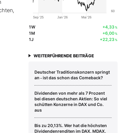
n
chten,
60
Sep '25
Jan '26
Mai '26
1W
+4,33
%
1M
+6,00
%
1J
+22,23
%
WEITERFÜHRENDE BEITRÄGE
Deutscher Traditionskonzern springt
an ‑ ist das schon das Comeback?
Dividenden von mehr als 7 Prozent
bei diesen deutschen Aktien: So viel
schütten Konzerne in DAX und Co.
aus
Bis zu 20,13%. Wer hat die höchsten
Dividendenrenditen im DAX, MDAX,