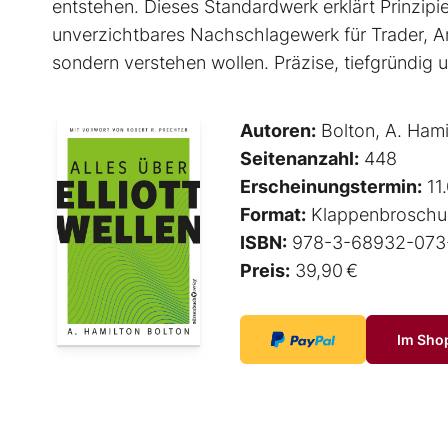
entstehen. Dieses Standardwerk erklärt Prinzip
unverzichtbares Nachschlagewerk für Trader, An
sondern verstehen wollen. Präzise, tiefgründig un
Autoren:
Bolton, A. Hami
Seitenanzahl:
448
Erscheinungstermin:
11
Format:
Klappenbroschu
ISBN:
978-3-68932-073
Preis:
39,90 €
Im Sho