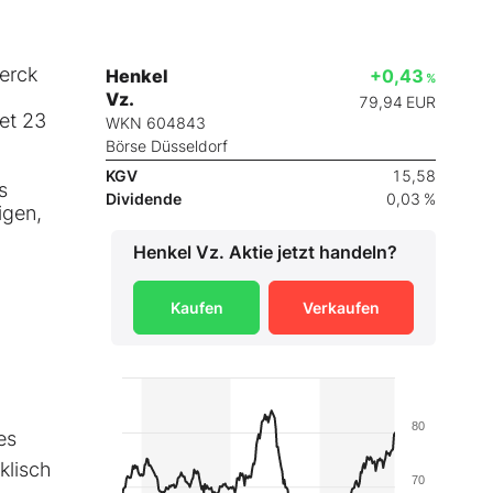
erck
Henkel
+0,43
%
Vz.
79,94
EUR
et 23
WKN 604843
Börse Düsseldorf
KGV
15,58
s
Dividende
0,03 %
igen,
Henkel Vz.
Aktie jetzt handeln?
Kaufen
Verkaufen
80
es
klisch
70