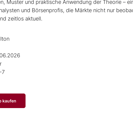
ien, Muster und praktische Anwendung der Theorie – ei
alysten und Börsenprofis, die Märkte nicht nur beoba
d zeitlos aktuell.
lton
.06.2026
r
-7
p kaufen