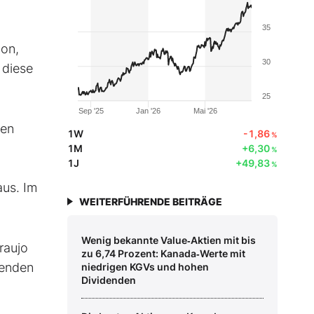
35
ion,
30
 diese
25
Sep '25
Jan '26
Mai '26
cen
1W
-1,86
%
1M
+6,30
%
1J
+49,83
%
aus. Im
WEITERFÜHRENDE BEITRÄGE
Wenig bekannte Value‑Aktien mit bis
raujo
zu 6,74 Prozent: Kanada‑Werte mit
renden
niedrigen KGVs und hohen
Dividenden