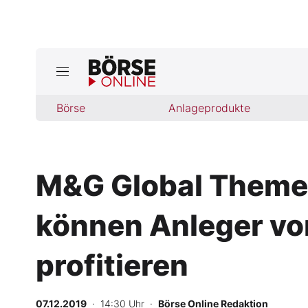
Jetzt a
ktuelle Ausgabe BÖRSE ONLINE lese
Börse
Börse
Anlageprodukte
News
M&G Global Themes
Anlageprodukte
können Anleger von
Finanz-Check
Abo & Shop
profitieren
BO-Musterdepots
07.12.2019
· 14:30 Uhr
·
Börse Online Redaktion