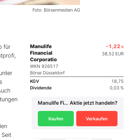
Foto: Börsenmedien AG
Manulife
-1,22
 für
%
Financial
38,52
EUR
profi,
Corporatio
WKN 926517
unter
Börse Düsseldorf
s
KGV
18,75
Dividende
0,03 %
Auch
rtungen
Manulife Financial Corporatio
Aktie jetzt handeln?
Kaufen
Verkaufen
den
 Seit