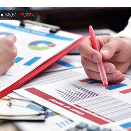
io
38,52
-1,22
%