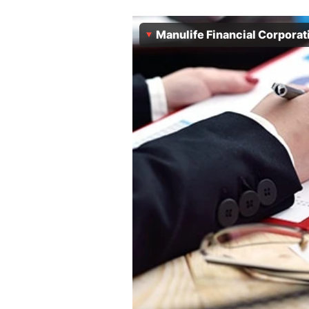
Experten
Manulife Financial Corporat
Mein B:O
Mein Konto
Folgen Sie uns
Kontakt