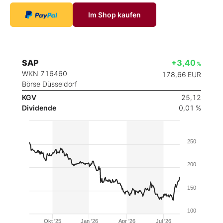
Im Shop kaufen
SAP
+3,40
%
WKN 716460
178,66
EUR
Börse Düsseldorf
KGV
25,12
Dividende
0,01 %
250
200
150
100
Okt '25
Jan '26
Apr '26
Jul '26