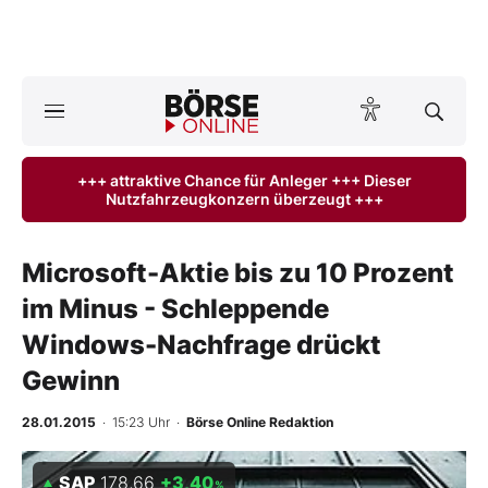
A
ktuelle Ausgabe BÖRSE ONLINE lesen
Börse
+++ attraktive Chance für Anleger +++ Dieser
Nutzfahrzeugkonzern überzeugt +++
News
Anlageprodukte
Microsoft-Aktie bis zu 10 Prozent
im Minus - Schleppende
Finanz-Check
Windows-Nachfrage drückt
Abo & Shop
Gewinn
BO-Musterdepots
28.01.2015
· 15:23 Uhr
·
Börse Online Redaktion
Experten
SAP
178,66
+3,40
%