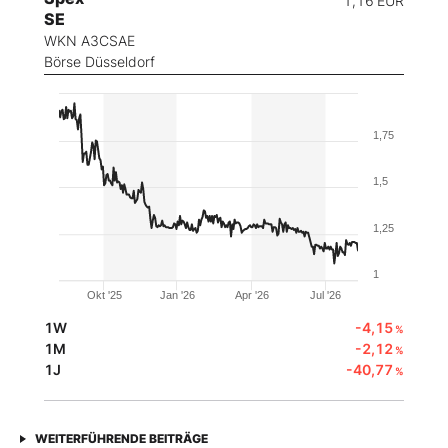
1,16
EUR
SE
WKN A3CSAE
Börse Düsseldorf
1,75
1,5
1,25
1
Okt '25
Jan '26
Apr '26
Jul '26
1W
-4,15
%
1M
-2,12
%
1J
-40,77
%
WEITERFÜHRENDE BEITRÄGE