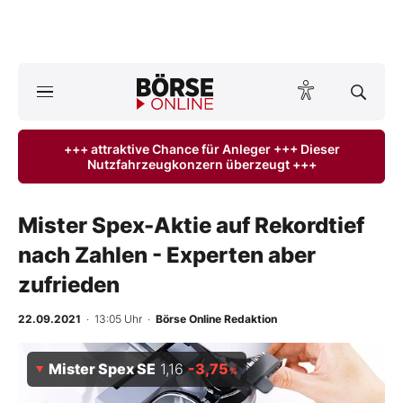
A
ktuelle Ausgabe BÖRSE ONLINE lesen
Börse
+++ attraktive Chance für Anleger +++ Dieser
Nutzfahrzeugkonzern überzeugt +++
News
Anlageprodukte
Mister Spex-Aktie auf Rekordtief
nach Zahlen - Experten aber
Finanz-Check
zufrieden
Abo & Shop
22.09.2021
· 13:05 Uhr
·
Börse Online Redaktion
BO-Musterdepots
Mister Spex SE
1,16
-3,75
%
Experten